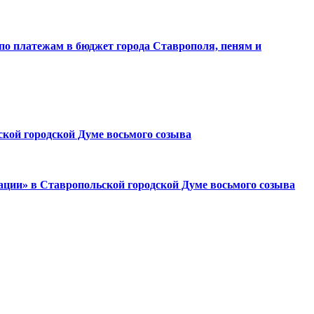
по платежам в бюджет города Ставрополя, пеням и
й городской Думе восьмого созыва
ации» в Ставропольской городской Думе восьмого созыва