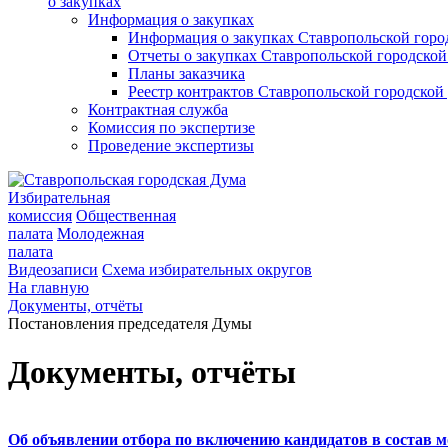
о закупках
Информация о закупках
Информация о закупках Ставропольской гор
Отчеты о закупках Ставропольской городско
Планы заказчика
Реестр контрактов Ставропольской городско
Контрактная служба
Комиссия по экспертизе
Проведение экспертизы
Избирательная
комиссия
Общественная
палата
Молодежная
палата
Видеозаписи
Схема избирательных округов
На главную
Документы, отчёты
Постановления председателя Думы
Документы, отчёты
Об объявлении отбора по включению кандидатов в состав 