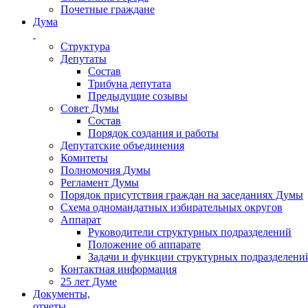
Почетные граждане
Дума
Структура
Депутаты
Состав
Трибуна депутата
Предыдущие созывы
Совет Думы
Состав
Порядок создания и работы
Депутатские объединения
Комитеты
Полномочия Думы
Регламент Думы
Порядок присутствия граждан на заседаниях Думы
Схема одномандатных избирательных округов
Аппарат
Руководители структурных подразделений
Положение об аппарате
Задачи и функции структурных подразделени
Контактная информация
25 лет Думе
Документы,
отчеты