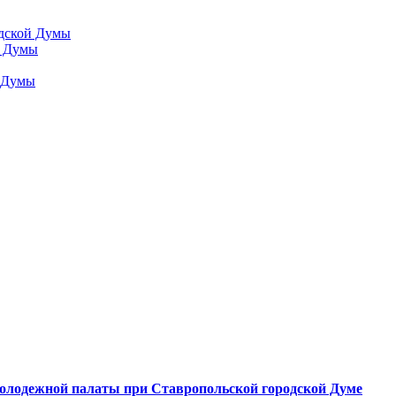
одской Думы
й Думы
й Думы
молодежной палаты при Ставропольской городской Думе