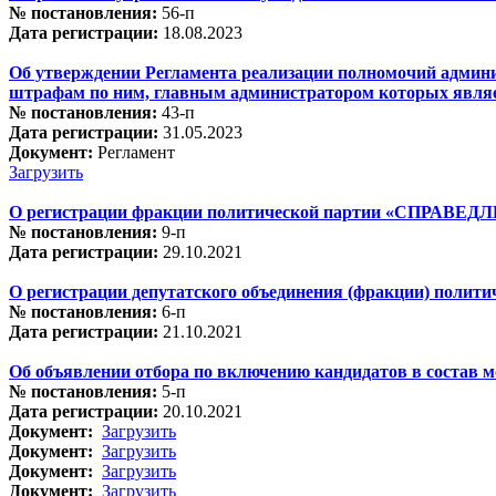
№ постановления:
56-п
Дата регистрации:
18.08.2023
Об утверждении Регламента реализации полномочий админи
штрафам по ним, главным администратором которых являе
№ постановления:
43-п
Дата регистрации:
31.05.2023
Документ:
Регламент
Загрузить
О регистрации фракции политической партии «СПРАВЕД
№ постановления:
9-п
Дата регистрации:
29.10.2021
О регистрации депутатского объединения (фракции) полит
№ постановления:
6-п
Дата регистрации:
21.10.2021
Об объявлении отбора по включению кандидатов в состав 
№ постановления:
5-п
Дата регистрации:
20.10.2021
Документ:
Загрузить
Документ:
Загрузить
Документ:
Загрузить
Документ:
Загрузить