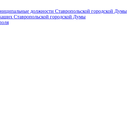
 муниципальные должности Ставропольской городской Думы
лужащих Ставропольской городской Думы
поля