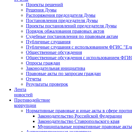
Проекты решений
Решения Думы
Распоряжения председателя Думы
Постановления председателя Думы
Проекты постановлений председателя Думы
Порядок обжалования правовых актов
Судебные постановления по правовым актам
Публичные слушания
Публичные слушания с использованием ФГИС "Еди
Общественные обсуждения
Общественные обсуждения с использованием ФГИС
Опросы граждан
Законодательная инициатива
Правовые акты по запросам граждан
Отчеты
Результаты проверок
Лента
новостей
Противодействие
коррупции
Нормативные правовые и иные акты в сфере проти
Законодательство Российской Федерации
Законодательство Ставропольского края
Муниципальные нормативные правовые акты
Антикоррупционная экспертиза