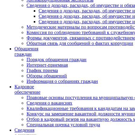
Сведения о доходах, расходах, об имуществе и обяз
Сведения о доходах, расходах, об имуществ
Сведения о доходах, расходах, об имуществе
Сведения о доходах, расходах, об имуществе 
Методические материалы по вопросам противодейс
Комиссия по соблюдению требований к служебному
Формы документов, связанных с противодействием
Обратная связь для сообщений о фактах коррупции
Обращения
граждан
Порядок обращения граждан
Интернет-приемная
График приема
Обзоры обращений
Информация о собраниях граждан
Кадровое
обеспечение
Правовые основы поступления на муниципальную 
Сведения о вакансиях
Квалификационные требования к кандидатам на за
Конкурс на замещение вакантной должности муни
Отбор в кадровый резерв на вакантную должность
Специальная оценка условий труда
Сведения