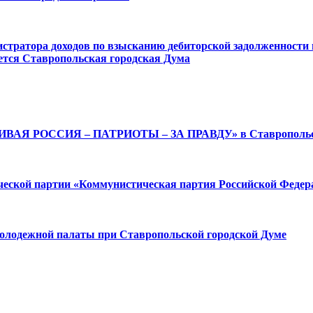
стратора доходов по взысканию дебиторской задолженности 
тся Ставропольская городская Дума
ЛИВАЯ РОССИЯ – ПАТРИОТЫ – ЗА ПРАВДУ» в Ставропольско
ической партии «Коммунистическая партия Российской Федер
молодежной палаты при Ставропольской городской Думе