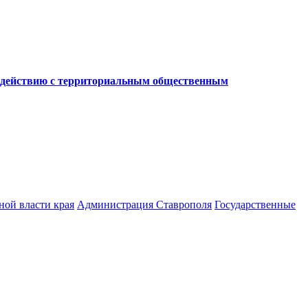
модействию с территориальным общественным
ной власти края
Администрация Ставрополя
Государственные