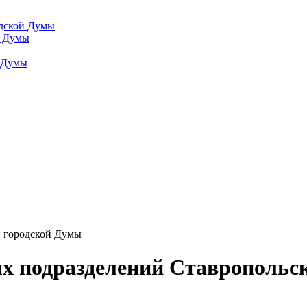
одской Думы
й Думы
й Думы
й городской Думы
ых подразделений Ставропольс