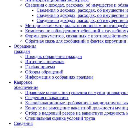
Сведения о доходах, расходах, об имуществе и обяз
Сведения о доходах, расходах, об имуществ
Сведения о доходах, расходах, об имуществе
Сведения о доходах, расходах, об имуществе 
Методические материалы по вопросам противодейс
Комиссия по соблюдению требований к служебному
Формы документов, связанных с противодействием
Обратная связь для сообщений о фактах коррупции
Обращения
граждан
Порядок обращения граждан
Интернет-приемная
График приема
Обзоры обращений
Информация о собраниях граждан
Кадровое
обеспечение
Правовые основы поступления на муниципальную 
Сведения о вакансиях
Квалификационные требования к кандидатам на за
Конкурс на замещение вакантной должности муни
Отбор в кадровый резерв на вакантную должность
Специальная оценка условий труда
Сведения