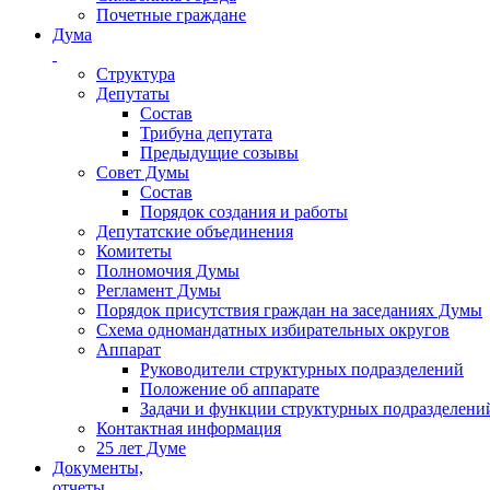
Почетные граждане
Дума
Структура
Депутаты
Состав
Трибуна депутата
Предыдущие созывы
Совет Думы
Состав
Порядок создания и работы
Депутатские объединения
Комитеты
Полномочия Думы
Регламент Думы
Порядок присутствия граждан на заседаниях Думы
Схема одномандатных избирательных округов
Аппарат
Руководители структурных подразделений
Положение об аппарате
Задачи и функции структурных подразделени
Контактная информация
25 лет Думе
Документы,
отчеты