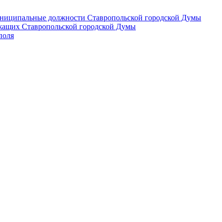
 муниципальные должности Ставропольской городской Думы
лужащих Ставропольской городской Думы
поля