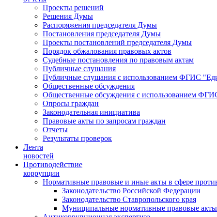
Проекты решений
Решения Думы
Распоряжения председателя Думы
Постановления председателя Думы
Проекты постановлений председателя Думы
Порядок обжалования правовых актов
Судебные постановления по правовым актам
Публичные слушания
Публичные слушания с использованием ФГИС "Еди
Общественные обсуждения
Общественные обсуждения с использованием ФГИС
Опросы граждан
Законодательная инициатива
Правовые акты по запросам граждан
Отчеты
Результаты проверок
Лента
новостей
Противодействие
коррупции
Нормативные правовые и иные акты в сфере проти
Законодательство Российской Федерации
Законодательство Ставропольского края
Муниципальные нормативные правовые акты
Антикоррупционная экспертиза