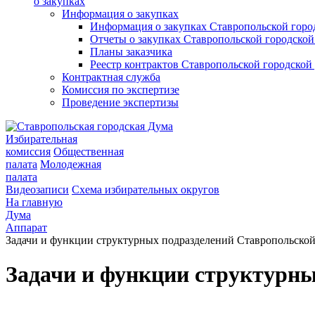
о закупках
Информация о закупках
Информация о закупках Ставропольской гор
Отчеты о закупках Ставропольской городско
Планы заказчика
Реестр контрактов Ставропольской городско
Контрактная служба
Комиссия по экспертизе
Проведение экспертизы
Избирательная
комиссия
Общественная
палата
Молодежная
палата
Видеозаписи
Схема избирательных округов
На главную
Дума
Аппарат
Задачи и функции структурных подразделений Ставропольско
Задачи и функции структурн