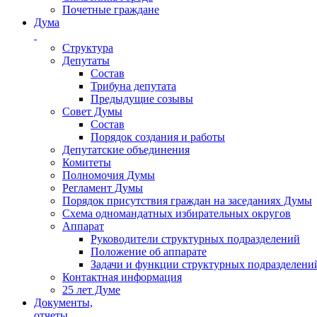
Почетные граждане
Дума
Структура
Депутаты
Состав
Трибуна депутата
Предыдущие созывы
Совет Думы
Состав
Порядок создания и работы
Депутатские объединения
Комитеты
Полномочия Думы
Регламент Думы
Порядок присутствия граждан на заседаниях Думы
Схема одномандатных избирательных округов
Аппарат
Руководители структурных подразделений
Положение об аппарате
Задачи и функции структурных подразделени
Контактная информация
25 лет Думе
Документы,
отчеты