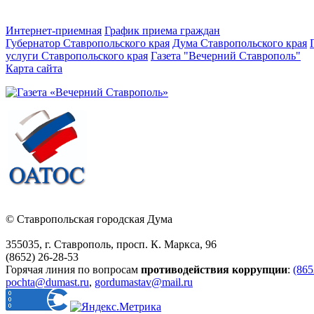
Интернет-приемная
График приема граждан
Губернатор Ставропольского края
Дума Ставропольского края
услуги Ставропольского края
Газета "Вечерний Ставрополь"
Карта сайта
© Ставропольская городская Дума
355035, г. Ставрополь, просп. К. Маркса, 96
(8652) 26-28-53
Горячая линия по вопросам
противодействия коррупции
:
(865
pochta@dumast.ru
,
gordumastav@mail.ru