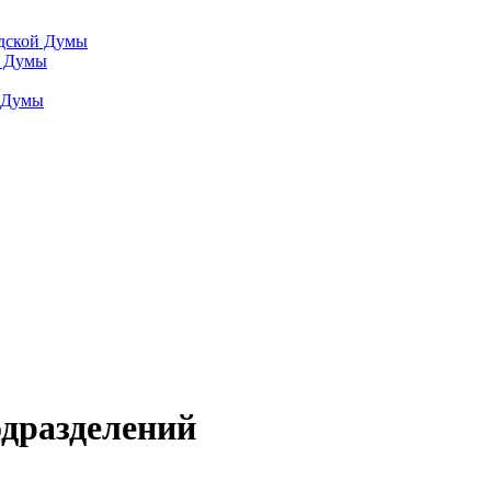
одской Думы
й Думы
й Думы
дразделений