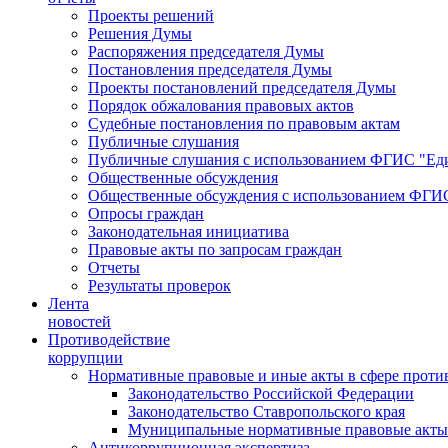
Проекты решений
Решения Думы
Распоряжения председателя Думы
Постановления председателя Думы
Проекты постановлений председателя Думы
Порядок обжалования правовых актов
Судебные постановления по правовым актам
Публичные слушания
Публичные слушания с использованием ФГИС "Еди
Общественные обсуждения
Общественные обсуждения с использованием ФГИС
Опросы граждан
Законодательная инициатива
Правовые акты по запросам граждан
Отчеты
Результаты проверок
Лента
новостей
Противодействие
коррупции
Нормативные правовые и иные акты в сфере проти
Законодательство Российской Федерации
Законодательство Ставропольского края
Муниципальные нормативные правовые акты
Антикоррупционная экспертиза