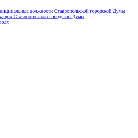
 муниципальные должности Ставропольской городской Думы
лужащих Ставропольской городской Думы
поля