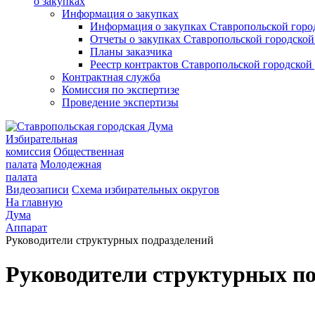
о закупках
Информация о закупках
Информация о закупках Ставропольской гор
Отчеты о закупках Ставропольской городско
Планы заказчика
Реестр контрактов Ставропольской городско
Контрактная служба
Комиссия по экспертизе
Проведение экспертизы
Избирательная
комиссия
Общественная
палата
Молодежная
палата
Видеозаписи
Схема избирательных округов
На главную
Дума
Аппарат
Руководители структурных подразделений
Руководители структурных по