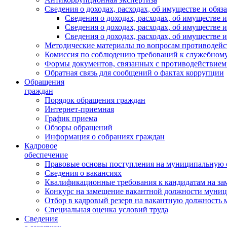
Сведения о доходах, расходах, об имуществе и обяз
Сведения о доходах, расходах, об имуществ
Сведения о доходах, расходах, об имуществе
Сведения о доходах, расходах, об имуществе 
Методические материалы по вопросам противодейс
Комиссия по соблюдению требований к служебному
Формы документов, связанных с противодействием
Обратная связь для сообщений о фактах коррупции
Обращения
граждан
Порядок обращения граждан
Интернет-приемная
График приема
Обзоры обращений
Информация о собраниях граждан
Кадровое
обеспечение
Правовые основы поступления на муниципальную 
Сведения о вакансиях
Квалификационные требования к кандидатам на за
Конкурс на замещение вакантной должности муни
Отбор в кадровый резерв на вакантную должность
Специальная оценка условий труда
Сведения