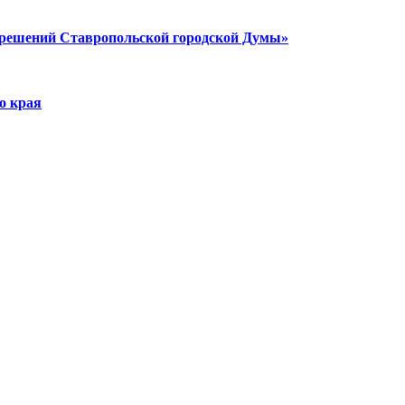
ешений Ставропольской городской Думы»
о края