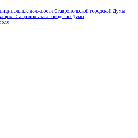
 муниципальные должности Ставропольской городской Думы
лужащих Ставропольской городской Думы
поля