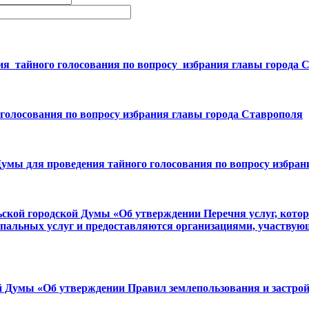
ия тайного голосования по вопросу избрания главы города 
голосования по вопросу избрания главы города Ставрополя
умы для проведения тайного голосования по вопросу избран
ьской городской Думы «Об утверждении Перечня услуг, кот
ипальных услуг и предоставляются организациями, участву
й Думы «Об утверждении Правил землепользования и застро