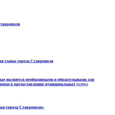
Ставрополя
ия главы города Ставрополя
орые являются необходимыми и обязательными для
ющими в предоставлении муниципальных услуг»
йки города Ставрополя»