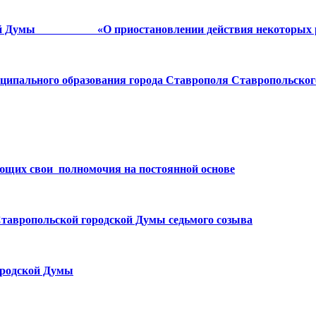
одской Думы «О приостановлении действия некоторых р
иципального образования города Ставрополя Ставропольског
ющих свои полномочия на постоянной основе
Ставропольской городской Думы седьмого созыва
ородской Думы