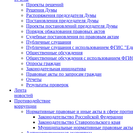
Проекты решений
Решения Думы
Распоряжения председателя Думы
Постановления председателя Думы
Проекты постановлений председателя Думы
Порядок обжалования правовых актов
Судебные постановления по правовым актам
Публичные слушания
Публичные слушания с использованием ФГИС "Еди
Общественные обсуждения
Общественные обсуждения с использованием ФГИС
Опросы граждан
Законодательная инициатива
Правовые акты по запросам граждан
Отчеты
Результаты проверок
Лента
новостей
Противодействие
коррупции
Нормативные правовые и иные акты в сфере проти
Законодательство Российской Федерации
Законодательство Ставропольского края
Муниципальные нормативные правовые акты
Антикоррупционная экспертиза