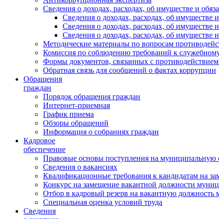
Сведения о доходах, расходах, об имуществе и обяз
Сведения о доходах, расходах, об имуществ
Сведения о доходах, расходах, об имуществе
Сведения о доходах, расходах, об имуществе 
Методические материалы по вопросам противодейс
Комиссия по соблюдению требований к служебному
Формы документов, связанных с противодействием
Обратная связь для сообщений о фактах коррупции
Обращения
граждан
Порядок обращения граждан
Интернет-приемная
График приема
Обзоры обращений
Информация о собраниях граждан
Кадровое
обеспечение
Правовые основы поступления на муниципальную 
Сведения о вакансиях
Квалификационные требования к кандидатам на за
Конкурс на замещение вакантной должности муни
Отбор в кадровый резерв на вакантную должность
Специальная оценка условий труда
Сведения