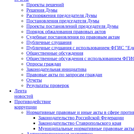
Проекты решений
Решения Думы
Распоряжения председателя Думы
Постановления председателя Думы
Проекты постановлений председателя Думы
Порядок обжалования правовых актов
Судебные постановления по правовым актам
Публичные слушания
Публичные слушания с использованием ФГИС "Еди
Общественные обсуждения
Общественные обсуждения с использованием ФГИС
Опросы граждан
Законодательная инициатива
Правовые акты по запросам граждан
Отчеты
Результаты проверок
Лента
новостей
Противодействие
коррупции
Нормативные правовые и иные акты в сфере проти
Законодательство Российской Федерации
Законодательство Ставропольского края
Муниципальные нормативные правовые акты
Антикоррупционная экспертиза