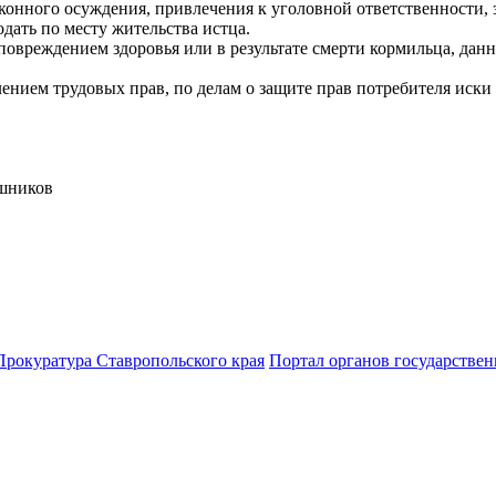
аконного осуждения, привлечения к уголовной ответственности, 
ать по месту жительства истца.
 повреждением здоровья или в результате смерти кормильца, да
ением трудовых прав, по делам о защите прав потребителя иски 
ков
Прокуратура Ставропольского края
Портал органов государствен