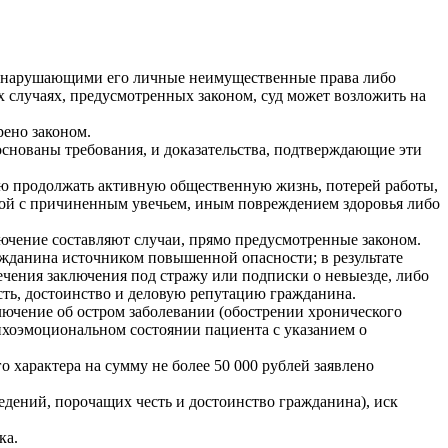
и, нарушающими его личные неимущественные права либо
х случаях, предусмотренных законом, суд может возложить на
рено законом.
 основаны требования, и доказательства, подтверждающие эти
ью продолжать активную общественную жизнь, потерей работы,
ной с причиненным увечьем, иным повреждением здоровья либо
ючение составляют случаи, прямо предусмотренные законом.
ажданина источником повышенной опасности; в результате
ечения заключения под стражу или подписки о невыезде, либо
сть, достоинство и деловую репутацию гражданина.
лючение об остром заболевании (обострении хронического
сихоэмоциональном состоянии пациента с указанием о
 характера на сумму не более 50 000 рублей заявлено
ведений, порочащих честь и достоинство гражданина), иск
ка.