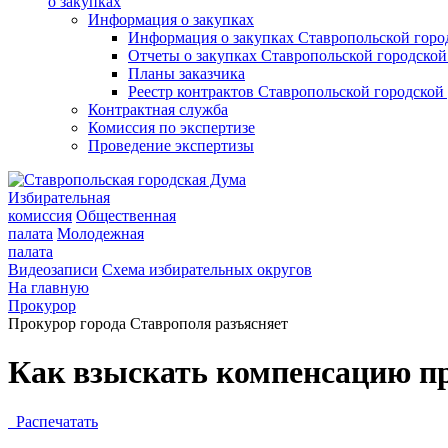
о закупках
Информация о закупках
Информация о закупках Ставропольской гор
Отчеты о закупках Ставропольской городско
Планы заказчика
Реестр контрактов Ставропольской городско
Контрактная служба
Комиссия по экспертизе
Проведение экспертизы
Избирательная
комиссия
Общественная
палата
Молодежная
палата
Видеозаписи
Схема избирательных округов
На главную
Прокурор
Прокурор города Ставрополя разъясняет
Как взыскать компенсацию пр
Распечатать