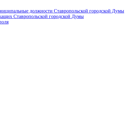
 муниципальные должности Ставропольской городской Думы
лужащих Ставропольской городской Думы
поля