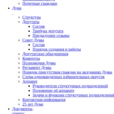
Почетные граждане
Дума
Структура
Депутаты
Состав
Трибуна депутата
Предыдущие созывы
Совет Думы
Состав
Порядок создания и работы
Депутатские объединения
Комитеты
Полномочия Думы
Регламент Думы
Порядок присутствия граждан на заседаниях Думы
Схема одномандатных избирательных округов
Аппарат
Руководители структурных подразделений
Положение об аппарате
Задачи и функции структурных подразделени
Контактная информация
25 лет Думе
Документы,
отчеты