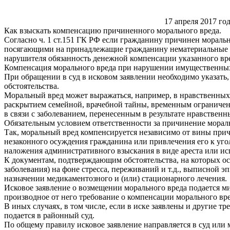
17 апреля 2017 год
Как взыскать компенсацию причиненного морального вреда.
Согласно ч. 1 ст.151 ГК РФ если гражданину причинен морал
посягающими на принадлежащие гражданину нематериальные бла
нарушителя обязанность денежной компенсации указанного вр
Компенсация морального вреда при нарушении имущественных п
При обращении в суд в исковом заявлении необходимо указать,
обстоятельства.
Моральный вред может выражаться, например, в нравственных
раскрытием семейной, врачебной тайны, временным ограничен
в связи с заболеванием, перенесенным в результате нравственн
Обязательным условием ответственности за причинение мораль
Так, моральный вред компенсируется независимо от вины прич
незаконного осуждения гражданина или привлечения его к уго
наложения административного взыскания в виде ареста или ис
К документам, подтверждающим обстоятельства, на которых ос
заболевания) на фоне стресса, переживаний и т.д., выписной 
назначении медикаментозного и (или) стационарного лечения.
Исковое заявление о возмещении морального вреда подается ми
производное от него требование о компенсации морального вре
В иных случаях, в том числе, если в иске заявлены и другие 
подается в районный суд.
По общему правилу исковое заявление направляется в суд или 