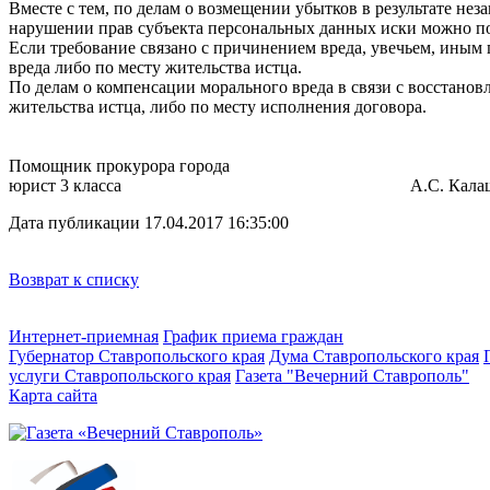
Вместе с тем, по делам о возмещении убытков в результате нез
нарушении прав субъекта персональных данных иски можно под
Если требование связано с причинением вреда, увечьем, иным
вреда либо по месту жительства истца.
По делам о компенсации морального вреда в связи с восстановл
жительства истца, либо по месту исполнения договора.
Помощник прокурора города
юрист 3 класса А.С. Калашни
Дата публикации 17.04.2017 16:35:00
Возврат к списку
Интернет-приемная
График приема граждан
Губернатор Ставропольского края
Дума Ставропольского края
услуги Ставропольского края
Газета "Вечерний Ставрополь"
Карта сайта