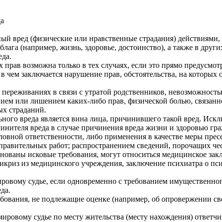
а
ьный вред (физические или нравственные страдания) действиям
га (например, жизнь, здоровье, достоинство), а также в други
еда.
рав возможна только в тех случаях, если это прямо предусмот
 в чем заключается нарушение прав, обстоятельства, на которых
 переживаниях в связи с утратой родственников, невозможност
ием или лишением каких-либо прав, физической болью, связан
ых страданий.
ного вреда является вина лица, причинившего такой вред. Искл
инителя вреда в случае причинения вреда жизни и здоровью гр
ловной ответственности, либо применения в качестве меры прес
правительных работ; распространением сведений, порочащих че
нованы исковые требования, могут относиться медицинское зак
эпикриз из медицинского учреждения, заключение психиатра о п
ровому судье, если одновременно с требованием имущественного
да.
требования, не подлежащие оценке (например, об опровержении с
мировому судье по месту жительства (месту нахождения) ответчи