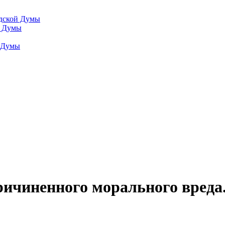
одской Думы
й Думы
й Думы
ичиненного морального вреда