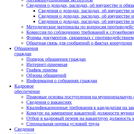
Сведения о доходах, расходах, об имуществе и обяз
Сведения о доходах, расходах, об имуществ
Сведения о доходах, расходах, об имуществе
Сведения о доходах, расходах, об имуществе 
Методические материалы по вопросам противодейс
Комиссия по соблюдению требований к служебному
Формы документов, связанных с противодействием
Обратная связь для сообщений о фактах коррупции
Обращения
граждан
Порядок обращения граждан
Интернет-приемная
График приема
Обзоры обращений
Информация о собраниях граждан
Кадровое
обеспечение
Правовые основы поступления на муниципальную 
Сведения о вакансиях
Квалификационные требования к кандидатам на за
Конкурс на замещение вакантной должности муни
Отбор в кадровый резерв на вакантную должность
Специальная оценка условий труда
Сведения