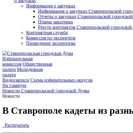
о закупках
Информация о закупках
Информация о закупках Ставропольской гор
Отчеты о закупках Ставропольской городско
Планы заказчика
Реестр контрактов Ставропольской городско
Контрактная служба
Комиссия по экспертизе
Проведение экспертизы
Избирательная
комиссия
Общественная
палата
Молодежная
палата
Видеозаписи
Схема избирательных округов
На главную
Новости Ставропольской городской Думы
Новости
В Ставрополе кадеты из разны
Распечатать