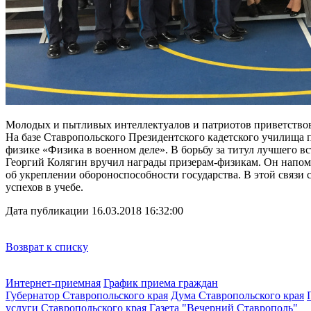
Молодых и пытливых интеллектуалов и патриотов приветствов
На базе Ставропольского Президентского кадетского училища 
физике «Физика в военном деле». В борьбу за титул лучшего в
Георгий Колягин вручил награды призерам-физикам. Он напом
об укреплении обороноспособности государства. В этой связ
успехов в учебе.
Дата публикации 16.03.2018 16:32:00
Возврат к списку
Интернет-приемная
График приема граждан
Губернатор Ставропольского края
Дума Ставропольского края
услуги Ставропольского края
Газета "Вечерний Ставрополь"