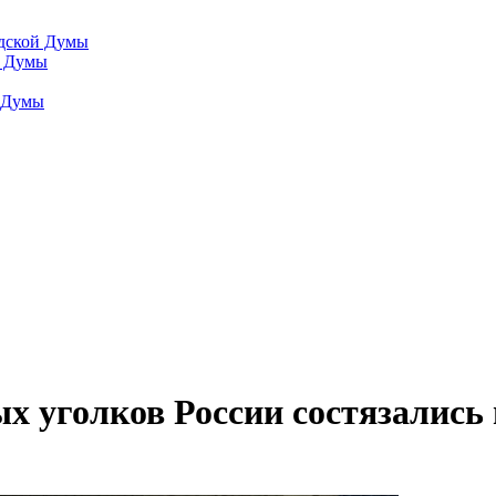
одской Думы
й Думы
й Думы
х уголков России состязались