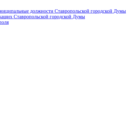
 муниципальные должности Ставропольской городской Думы
лужащих Ставропольской городской Думы
поля