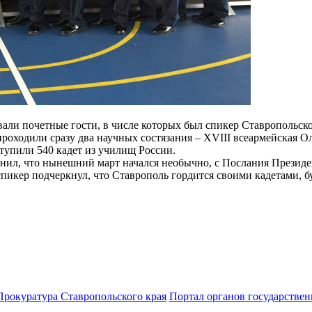
али почетные гости, в числе которых был спикер Ставропольск
проходили сразу два научных состязания – XVIII всеармейская 
ступили 540 кадет из училищ России.
нил, что нынешний март начался необычно, с Послания Президе
и спикер подчеркнул, что Ставрополь гордится своими кадетам
Прокуратура Ставропольского края
Портал органов государствен