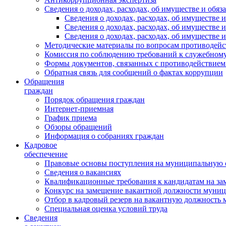
Сведения о доходах, расходах, об имуществе и обяз
Сведения о доходах, расходах, об имуществ
Сведения о доходах, расходах, об имуществе
Сведения о доходах, расходах, об имуществе 
Методические материалы по вопросам противодейс
Комиссия по соблюдению требований к служебному
Формы документов, связанных с противодействием
Обратная связь для сообщений о фактах коррупции
Обращения
граждан
Порядок обращения граждан
Интернет-приемная
График приема
Обзоры обращений
Информация о собраниях граждан
Кадровое
обеспечение
Правовые основы поступления на муниципальную 
Сведения о вакансиях
Квалификационные требования к кандидатам на за
Конкурс на замещение вакантной должности муни
Отбор в кадровый резерв на вакантную должность
Специальная оценка условий труда
Сведения