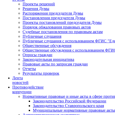
Проекты решений
Решения Думы
Распоряжения председателя Думы
Постановления председателя Думы
Проекты постановлений председателя Думы
Порядок обжалования правовых актов
Судебные постановления по правовым актам
Публичные слушания
Публичные слушания с использованием ФГИС "Еди
Общественные обсуждения
Общественные обсуждения с использованием ФГИС
Опросы граждан
Законодательная инициатива
Правовые акты по запросам граждан
Отчеты
Результаты проверок
Лента
новостей
Противодействие
коррупции
Нормативные правовые и иные акты в сфере проти
Законодательство Российской Федерации
Законодательство Ставропольского края
Муниципальные нормативные правовые акты
Антикоррупционная экспертиза