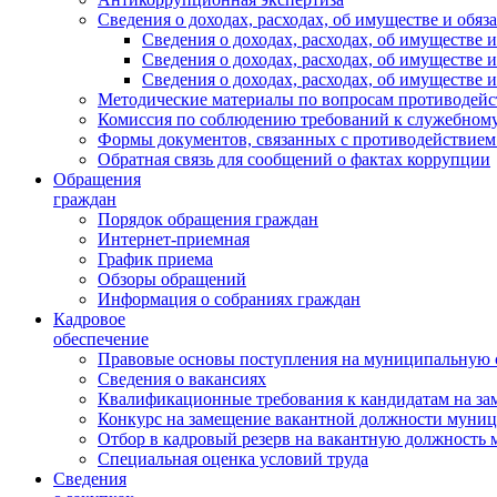
Сведения о доходах, расходах, об имуществе и обяз
Сведения о доходах, расходах, об имуществ
Сведения о доходах, расходах, об имуществе
Сведения о доходах, расходах, об имуществе 
Методические материалы по вопросам противодейс
Комиссия по соблюдению требований к служебному
Формы документов, связанных с противодействием
Обратная связь для сообщений о фактах коррупции
Обращения
граждан
Порядок обращения граждан
Интернет-приемная
График приема
Обзоры обращений
Информация о собраниях граждан
Кадровое
обеспечение
Правовые основы поступления на муниципальную 
Сведения о вакансиях
Квалификационные требования к кандидатам на за
Конкурс на замещение вакантной должности муни
Отбор в кадровый резерв на вакантную должность
Специальная оценка условий труда
Сведения