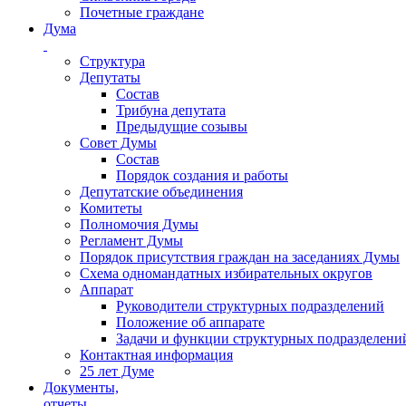
Почетные граждане
Дума
Структура
Депутаты
Состав
Трибуна депутата
Предыдущие созывы
Совет Думы
Состав
Порядок создания и работы
Депутатские объединения
Комитеты
Полномочия Думы
Регламент Думы
Порядок присутствия граждан на заседаниях Думы
Схема одномандатных избирательных округов
Аппарат
Руководители структурных подразделений
Положение об аппарате
Задачи и функции структурных подразделени
Контактная информация
25 лет Думе
Документы,
отчеты