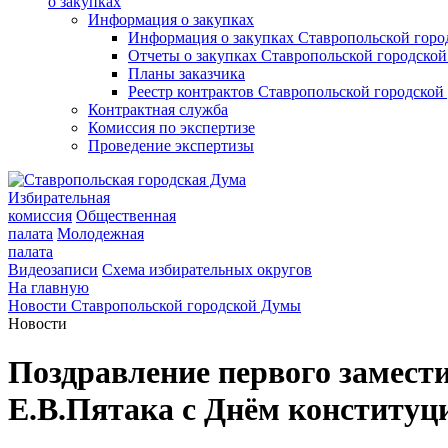
о закупках
Информация о закупках
Информация о закупках Ставропольской гор
Отчеты о закупках Ставропольской городско
Планы заказчика
Реестр контрактов Ставропольской городско
Контрактная служба
Комиссия по экспертизе
Проведение экспертизы
Избирательная
комиссия
Общественная
палата
Молодежная
палата
Видеозаписи
Схема избирательных округов
На главную
Новости Ставропольской городской Думы
Новости
Поздравление первого замест
Е.В.Пятака с Днём конституц