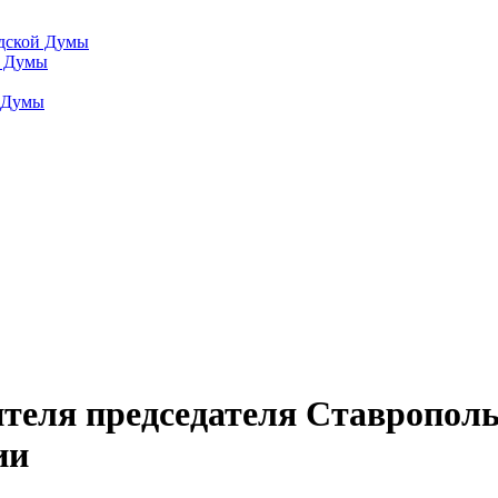
одской Думы
й Думы
й Думы
ителя председателя Ставропол
ии