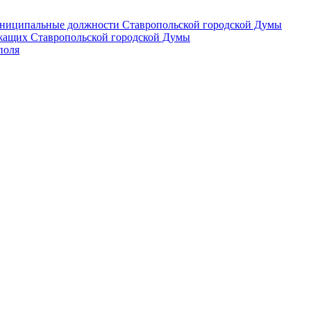
 муниципальные должности Ставропольской городской Думы
лужащих Ставропольской городской Думы
поля