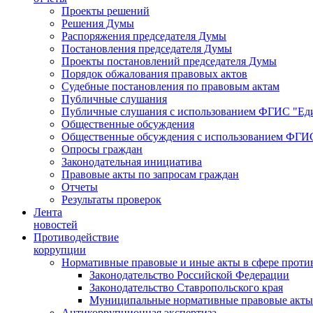
Проекты решений
Решения Думы
Распоряжения председателя Думы
Постановления председателя Думы
Проекты постановлений председателя Думы
Порядок обжалования правовых актов
Судебные постановления по правовым актам
Публичные слушания
Публичные слушания с использованием ФГИС "Еди
Общественные обсуждения
Общественные обсуждения с использованием ФГИС
Опросы граждан
Законодательная инициатива
Правовые акты по запросам граждан
Отчеты
Результаты проверок
Лента
новостей
Противодействие
коррупции
Нормативные правовые и иные акты в сфере проти
Законодательство Российской Федерации
Законодательство Ставропольского края
Муниципальные нормативные правовые акты
Антикоррупционная экспертиза