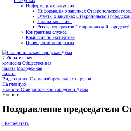
о закупках
Информация о закупках
Информация о закупках Ставропольской гор
Отчеты о закупках Ставропольской городско
Планы заказчика
Реестр контрактов Ставропольской городско
Контрактная служба
Комиссия по экспертизе
Проведение экспертизы
Избирательная
комиссия
Общественная
палата
Молодежная
палата
Видеозаписи
Схема избирательных округов
На главную
Новости Ставропольской городской Думы
Новости
Поздравление председателя С
Распечатать