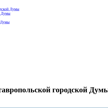
одской Думы
й Думы
й Думы
тавропольской городской Дум