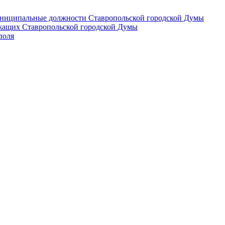
 муниципальные должности Ставропольской городской Думы
лужащих Ставропольской городской Думы
поля