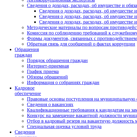
Сведения о доходах, расходах, об имуществе и обяз
Сведения о доходах, расходах, об имуществ
Сведения о доходах, расходах, об имуществе
Сведения о доходах, расходах, об имуществе 
Методические материалы по вопросам противодейс
Комиссия по соблюдению требований к служебному
Формы документов, связанных с противодействием
Обратная связь для сообщений о фактах коррупции
Обращения
граждан
Порядок обращения граждан
Интернет-приемная
График приема
Обзоры обращений
Информация о собраниях граждан
Кадровое
обеспечение
Правовые основы поступления на муниципальную 
Сведения о вакансиях
Квалификационные требования к кандидатам на за
Конкурс на замещение вакантной должности муни
Отбор в кадровый резерв на вакантную должность
Специальная оценка условий труда
Сведения