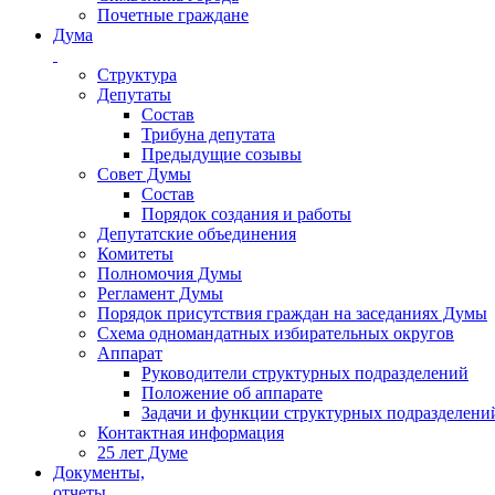
Почетные граждане
Дума
Структура
Депутаты
Состав
Трибуна депутата
Предыдущие созывы
Совет Думы
Состав
Порядок создания и работы
Депутатские объединения
Комитеты
Полномочия Думы
Регламент Думы
Порядок присутствия граждан на заседаниях Думы
Схема одномандатных избирательных округов
Аппарат
Руководители структурных подразделений
Положение об аппарате
Задачи и функции структурных подразделени
Контактная информация
25 лет Думе
Документы,
отчеты