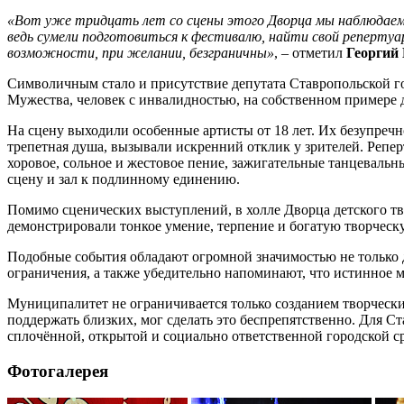
«Вот уже тридцать лет со сцены этого Дворца мы наблюдаем,
ведь сумели подготовиться к фестивалю, найти свой реперту
возможности, при желании, безграничны»
, – отметил
Георгий
Символичным стало и присутствие депутата Ставропольской 
Мужества, человек с инвалидностью, на собственном примере 
На сцену выходили особенные артисты от 18 лет. Их безупречн
трепетная душа, вызывали искренний отклик у зрителей. Репер
хоровое, сольное и жестовое пение, зажигательные танцеваль
сцену и зал к подлинному единению.
Помимо сценических выступлений, в холле Дворца детского тв
демонстрировали тонкое умение, терпение и богатую творческ
Подобные события обладают огромной значимостью не только дл
ограничения, а также убедительно напоминают, что истинное м
Муниципалитет не ограничивается только созданием творческ
поддержать близких, мог сделать это беспрепятственно. Для С
сплочённой, открытой и социально ответственной городской с
Фотогалерея