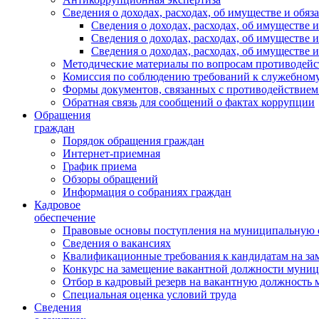
Сведения о доходах, расходах, об имуществе и обяз
Сведения о доходах, расходах, об имуществ
Сведения о доходах, расходах, об имуществе
Сведения о доходах, расходах, об имуществе 
Методические материалы по вопросам противодейс
Комиссия по соблюдению требований к служебному
Формы документов, связанных с противодействием
Обратная связь для сообщений о фактах коррупции
Обращения
граждан
Порядок обращения граждан
Интернет-приемная
График приема
Обзоры обращений
Информация о собраниях граждан
Кадровое
обеспечение
Правовые основы поступления на муниципальную 
Сведения о вакансиях
Квалификационные требования к кандидатам на за
Конкурс на замещение вакантной должности муни
Отбор в кадровый резерв на вакантную должность
Специальная оценка условий труда
Сведения