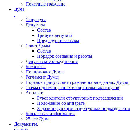
Почетные граждане
Дума
Структура
Депутаты
Состав
Трибуна депутата
Предыдущие созывы
Совет Думы
Состав
Порядок создания и работы
Депутатские объединения
Комитеты
Полномочия Думы
Регламент Думы
Порядок присутствия граждан на заседаниях Думы
Схема одномандатных избирательных округов
Аппарат
Руководители структурных подразделений
Положение об аппарате
Задачи и функции структурных подразделени
Контактная информация
25 лет Думе
Документы,
отчеты