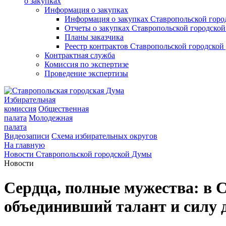
о закупках
Информация о закупках
Информация о закупках Ставропольской гор
Отчеты о закупках Ставропольской городско
Планы заказчика
Реестр контрактов Ставропольской городско
Контрактная служба
Комиссия по экспертизе
Проведение экспертизы
Избирательная
комиссия
Общественная
палата
Молодежная
палата
Видеозаписи
Схема избирательных округов
На главную
Новости Ставропольской городской Думы
Новости
Сердца, полные мужества: в 
объединивший талант и силу 