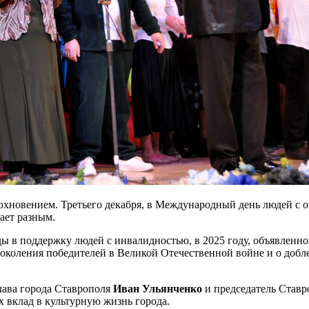
хновением. Третьего декабря, в Международный день людей с о
вает разным.
ы в поддержку людей с инвалидностью, в 2025 году, объявленно
околения победителей в Великой Отечественной войне и о добл
лава города Ставрополя
Иван Ульянченко
и председатель Став
 вклад в культурную жизнь города.