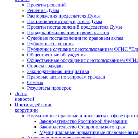
Проекты решений
Решения Думы
Распоряжения председателя Думы
Постановления председателя Думы
Проекты постановлений председателя Думы
Порядок обжалования правовых актов
Судебные постановления по правовым актам
Публичные слушания
Публичные слушания с использованием ФГИС "Еди
Общественные обсуждения
Общественные обсуждения с использованием ФГИС
Опросы граждан
Законодательная инициатива
Правовые акты по запросам граждан
Отчеты
Результаты проверок
Лента
новостей
Противодействие
коррупции
Нормативные правовые и иные акты в сфере проти
Законодательство Российской Федерации
Законодательство Ставропольского края
Муниципальные нормативные правовые акты
Антикоррупционная экспертиза