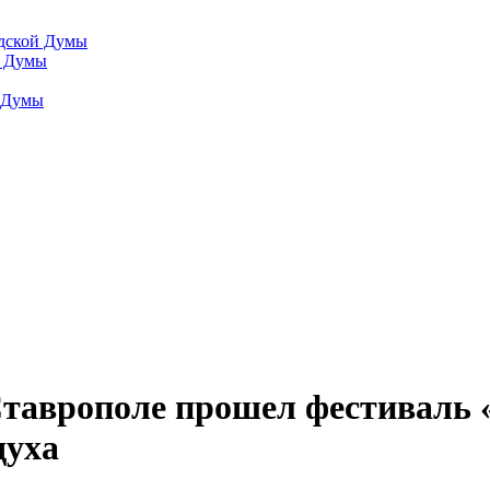
одской Думы
й Думы
й Думы
Ставрополе прошел фестиваль
духа