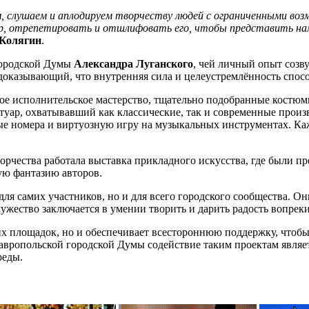
 слушаем и аплодируем творчеству людей с ограниченными воз
ар, отрепетировать и отшлифовать его, чтобы представить нам.
 Колягин
.
городской Думы
Александра Луганского
, чей личный опыт созв
доказывающий, что внутренняя сила и целеустремлённость спос
ое исполнительское мастерство, тщательно подобранные костюмы
туар, охватывавший как классические, так и современные произ
ные номера и виртуозную игру на музыкальных инструментах. Ка
орчества работала выставка прикладного искусства, где были п
ую фантазию авторов.
я самих участников, но и для всего городского сообщества. Они 
ужество заключается в умении творить и дарить радость вопрек
их площадок, но и обеспечивает всестороннюю поддержку, чтоб
тавропольской городской Думы содействие таким проектам являе
реды.