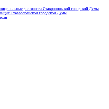
 муниципальные должности Ставропольской городской Думы
лужащих Ставропольской городской Думы
поля