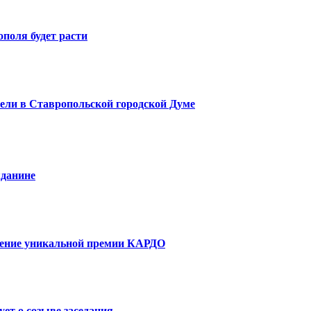
поля будет расти
ели в Ставропольской городской Думе
жданине
чение уникальной премии КАРДО
ет о созыве заседания