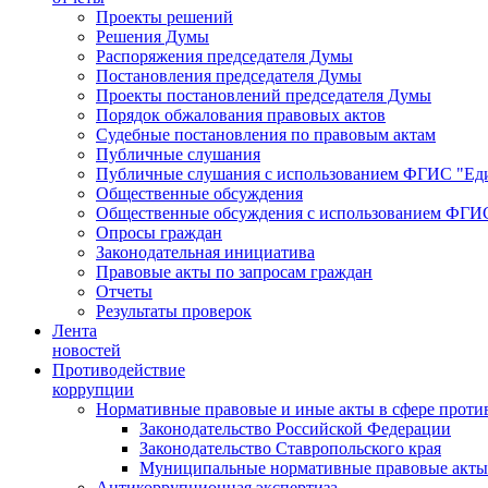
Проекты решений
Решения Думы
Распоряжения председателя Думы
Постановления председателя Думы
Проекты постановлений председателя Думы
Порядок обжалования правовых актов
Судебные постановления по правовым актам
Публичные слушания
Публичные слушания с использованием ФГИС "Еди
Общественные обсуждения
Общественные обсуждения с использованием ФГИС
Опросы граждан
Законодательная инициатива
Правовые акты по запросам граждан
Отчеты
Результаты проверок
Лента
новостей
Противодействие
коррупции
Нормативные правовые и иные акты в сфере проти
Законодательство Российской Федерации
Законодательство Ставропольского края
Муниципальные нормативные правовые акты
Антикоррупционная экспертиза