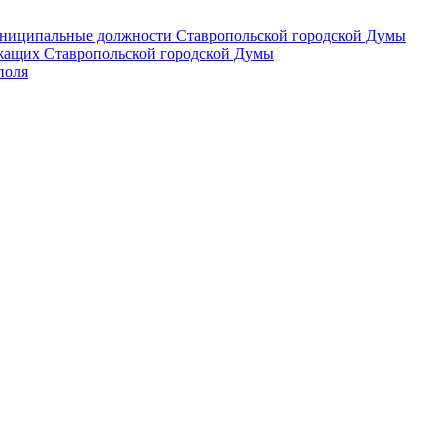
 муниципальные должности Ставропольской городской Думы
лужащих Ставропольской городской Думы
поля