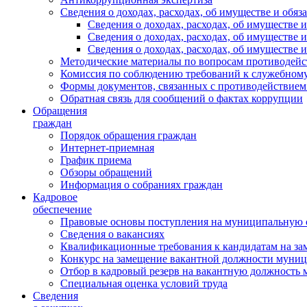
Сведения о доходах, расходах, об имуществе и обяз
Сведения о доходах, расходах, об имуществ
Сведения о доходах, расходах, об имуществе
Сведения о доходах, расходах, об имуществе 
Методические материалы по вопросам противодейс
Комиссия по соблюдению требований к служебному
Формы документов, связанных с противодействием
Обратная связь для сообщений о фактах коррупции
Обращения
граждан
Порядок обращения граждан
Интернет-приемная
График приема
Обзоры обращений
Информация о собраниях граждан
Кадровое
обеспечение
Правовые основы поступления на муниципальную 
Сведения о вакансиях
Квалификационные требования к кандидатам на за
Конкурс на замещение вакантной должности муни
Отбор в кадровый резерв на вакантную должность
Специальная оценка условий труда
Сведения