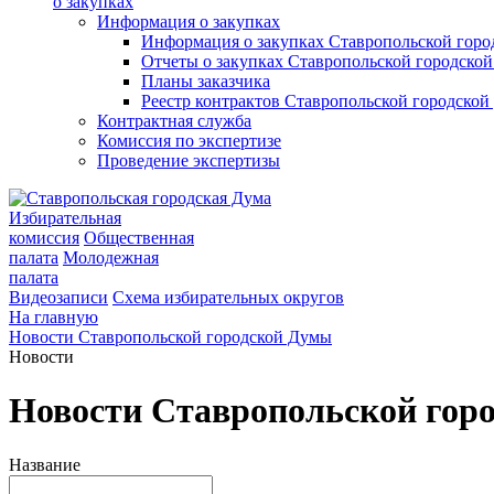
о закупках
Информация о закупках
Информация о закупках Ставропольской гор
Отчеты о закупках Ставропольской городско
Планы заказчика
Реестр контрактов Ставропольской городско
Контрактная служба
Комиссия по экспертизе
Проведение экспертизы
Избирательная
комиссия
Общественная
палата
Молодежная
палата
Видеозаписи
Схема избирательных округов
На главную
Новости Ставропольской городской Думы
Новости
Новости Ставропольской гор
Название