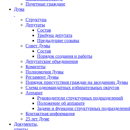
Почетные граждане
Дума
Структура
Депутаты
Состав
Трибуна депутата
Предыдущие созывы
Совет Думы
Состав
Порядок создания и работы
Депутатские объединения
Комитеты
Полномочия Думы
Регламент Думы
Порядок присутствия граждан на заседаниях Думы
Схема одномандатных избирательных округов
Аппарат
Руководители структурных подразделений
Положение об аппарате
Задачи и функции структурных подразделени
Контактная информация
25 лет Думе
Документы,
отчеты