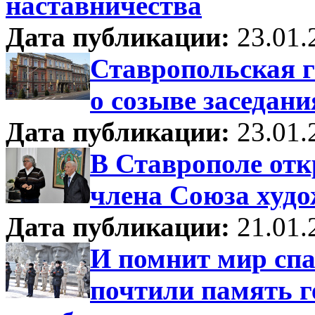
наставничества
Дата публикации:
23.01.
Ставропольская 
о созыве заседани
Дата публикации:
23.01.
В Ставрополе отк
члена Союза худ
Дата публикации:
21.01.
И помнит мир спа
почтили память г