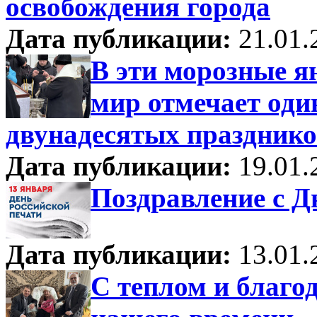
освобождения города
Дата публикации:
21.01.
В эти морозные я
мир отмечает од
двунадесятых празднико
Дата публикации:
19.01.
Поздравление с Д
Дата публикации:
13.01.
С теплом и благо