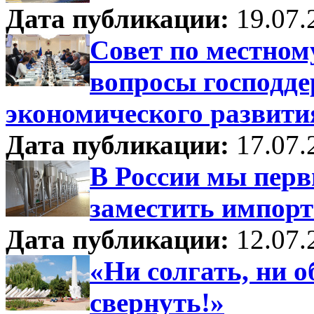
Дата публикации:
19.07.
Совет по местном
вопросы господде
экономического развити
Дата публикации:
17.07.
В России мы перв
заместить импорт
Дата публикации:
12.07.
«Ни солгать, ни о
свернуть!»