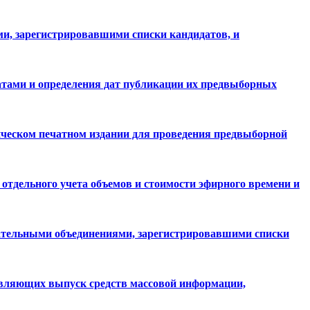
и, зарегистрировавшими списки кандидатов, и
атами и определения дат публикации их предвыборных
ческом печатном издании для проведения предвыборной
тдельного учета объемов и стоимости эфирного времени и
ательными объединениями, зарегистрировавшими списки
твляющих выпуск средств массовой информации,