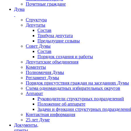
Почетные граждане
Дума
Структура
Депутаты
Состав
Трибуна депутата
Предыдущие созывы
Совет Думы
Состав
Порядок создания и работы
Депутатские объединения
Комитеты
Полномочия Думы
Регламент Думы
Порядок присутствия граждан на заседаниях Думы
Схема одномандатных избирательных округов
Аппарат
Руководители структурных подразделений
Положение об аппарате
Задачи и функции структурных подразделени
Контактная информация
25 лет Думе
Документы,
отчеты