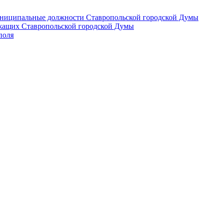
 муниципальные должности Ставропольской городской Думы
лужащих Ставропольской городской Думы
поля