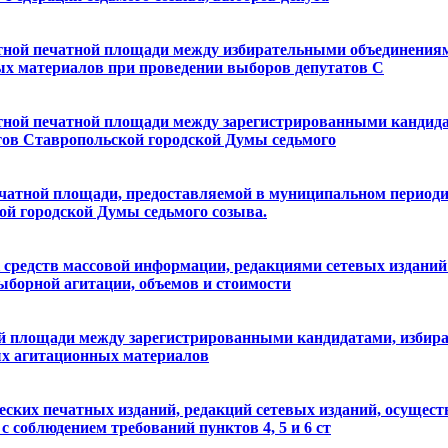
тной печатной площади между избирательными объединениям
ых материалов при проведении выборов депутатов С
атной печатной площади между зарегистрированными кандид
тов Ставропольской городской Думы седьмого
чатной площади, предоставляемой в муниципальном периоди
ой городской Думы седьмого созыва.
едств массовой информации, редакциями сетевых изданий о
ыборной агитации, объемов и стоимости
ой площади между зарегистрированными кандидатами, избир
ых агитационных материалов
еских печатных изданий, редакций сетевых изданий, осущес
соблюдением требований пунктов 4, 5 и 6 ст