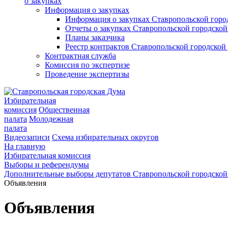
о закупках
Информация о закупках
Информация о закупках Ставропольской гор
Отчеты о закупках Ставропольской городско
Планы заказчика
Реестр контрактов Ставропольской городско
Контрактная служба
Комиссия по экспертизе
Проведение экспертизы
Избирательная
комиссия
Общественная
палата
Молодежная
палата
Видеозаписи
Схема избирательных округов
На главную
Избирательная комиссия
Выборы и референдумы
Дополнительные выборы депутатов Ставропольской городской
Объявления
Объявления