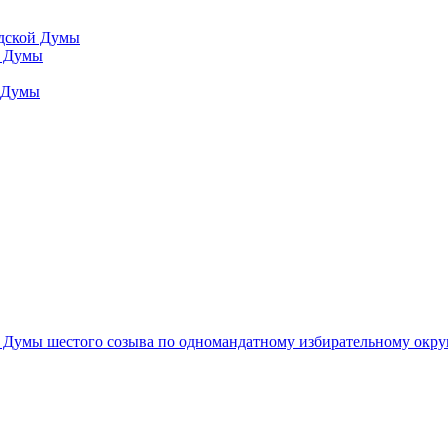
одской Думы
й Думы
й Думы
 Думы шестого созыва по одномандатному избирательному окру