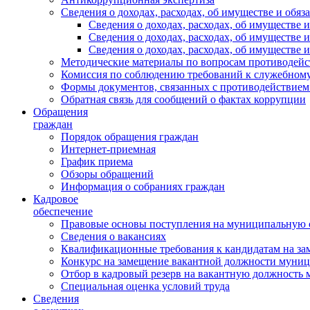
Сведения о доходах, расходах, об имуществе и обяз
Сведения о доходах, расходах, об имуществ
Сведения о доходах, расходах, об имуществе
Сведения о доходах, расходах, об имуществе 
Методические материалы по вопросам противодейс
Комиссия по соблюдению требований к служебному
Формы документов, связанных с противодействием
Обратная связь для сообщений о фактах коррупции
Обращения
граждан
Порядок обращения граждан
Интернет-приемная
График приема
Обзоры обращений
Информация о собраниях граждан
Кадровое
обеспечение
Правовые основы поступления на муниципальную 
Сведения о вакансиях
Квалификационные требования к кандидатам на за
Конкурс на замещение вакантной должности муни
Отбор в кадровый резерв на вакантную должность
Специальная оценка условий труда
Сведения