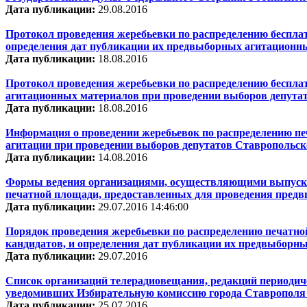
Дата публикации:
29.08.2016
Протокол проведения жеребьевки по распределению беспла
определения дат публикации их предвыборных агитационн
Дата публикации:
18.08.2016
Протокол проведения жеребьевки по распределению беспл
агитационных материалов при проведении выборов депута
Дата публикации:
18.08.2016
Информация о проведении жеребьевок по распределению пе
агитации при проведении выборов депутатов Ставропольск
Дата публикации:
14.08.2016
Формы ведения организациями, осуществляющими выпуск ср
печатной площади, предоставленных для проведения предв
Дата публикации:
29.07.2016 14:46:00
Порядок проведения жеребьевки по распределению печатн
кандидатов, и определения дат публикации их предвыборн
Дата публикации:
29.07.2016
Список организаций телерадиовещания, редакций периодич
уведомивших Избирательную комиссию города Ставрополя с 
Дата публикации:
25.07.2016