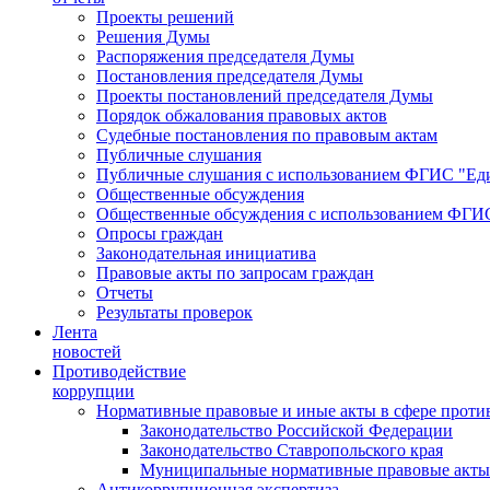
Проекты решений
Решения Думы
Распоряжения председателя Думы
Постановления председателя Думы
Проекты постановлений председателя Думы
Порядок обжалования правовых актов
Судебные постановления по правовым актам
Публичные слушания
Публичные слушания с использованием ФГИС "Еди
Общественные обсуждения
Общественные обсуждения с использованием ФГИС
Опросы граждан
Законодательная инициатива
Правовые акты по запросам граждан
Отчеты
Результаты проверок
Лента
новостей
Противодействие
коррупции
Нормативные правовые и иные акты в сфере проти
Законодательство Российской Федерации
Законодательство Ставропольского края
Муниципальные нормативные правовые акты
Антикоррупционная экспертиза