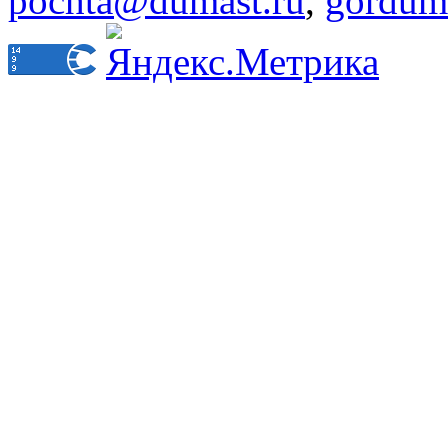
pochta@dumast.ru
,
gordum