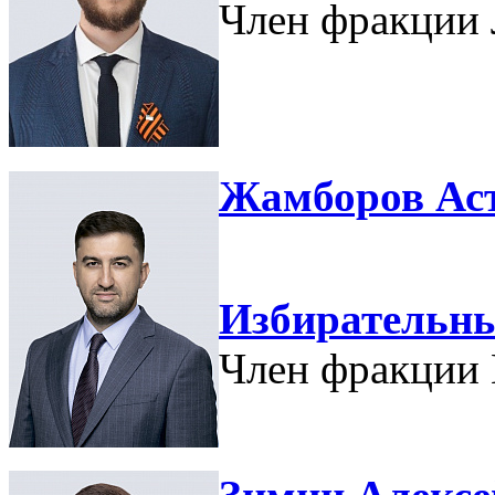
Член фракции
Жамборов Ас
Избирательн
Член фракции 