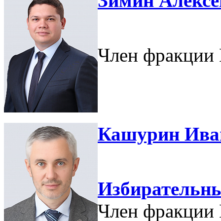
Зимин Алексе
Член фракции 
Кашурин Ива
Избирательн
Член фракции 