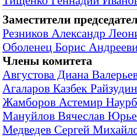
Тищенко Геннадий Ивано
Заместители председате
Резников Александр Леон
Оболенец Борис Андреев
Члены комитета
Августова Диана Валерье
Агаларов Казбек Райзуди
Жамборов Астемир Наурб
Мануйлов Вячеслав Юрье
Медведев Сергей Михайл