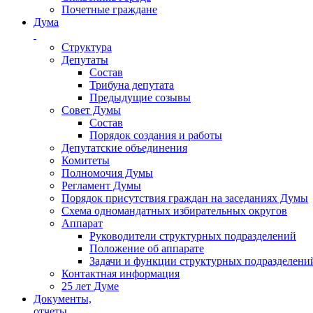
Почетные граждане
Дума
Структура
Депутаты
Состав
Трибуна депутата
Предыдущие созывы
Совет Думы
Состав
Порядок создания и работы
Депутатские объединения
Комитеты
Полномочия Думы
Регламент Думы
Порядок присутствия граждан на заседаниях Думы
Схема одномандатных избирательных округов
Аппарат
Руководители структурных подразделений
Положение об аппарате
Задачи и функции структурных подразделени
Контактная информация
25 лет Думе
Документы,
отчеты