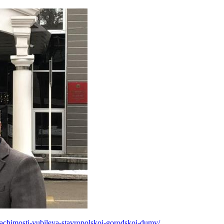
znachimosti-yubileya-stavropolskoj-gorodskoj-dumy/