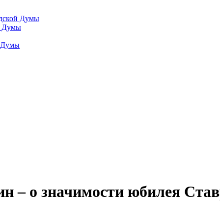
одской Думы
й Думы
й Думы
н – о значимости юбилея Ста