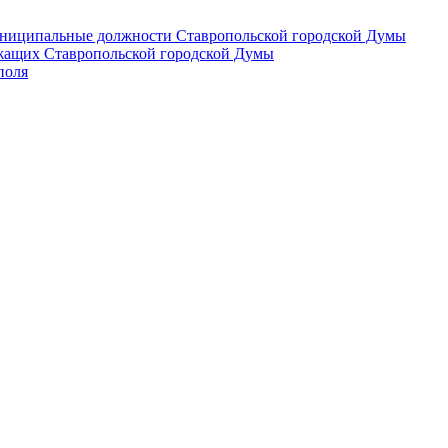
 муниципальные должности Ставропольской городской Думы
лужащих Ставропольской городской Думы
поля