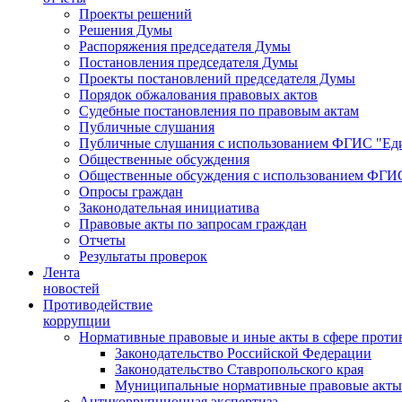
Проекты решений
Решения Думы
Распоряжения председателя Думы
Постановления председателя Думы
Проекты постановлений председателя Думы
Порядок обжалования правовых актов
Судебные постановления по правовым актам
Публичные слушания
Публичные слушания с использованием ФГИС "Еди
Общественные обсуждения
Общественные обсуждения с использованием ФГИС
Опросы граждан
Законодательная инициатива
Правовые акты по запросам граждан
Отчеты
Результаты проверок
Лента
новостей
Противодействие
коррупции
Нормативные правовые и иные акты в сфере проти
Законодательство Российской Федерации
Законодательство Ставропольского края
Муниципальные нормативные правовые акты
Антикоррупционная экспертиза