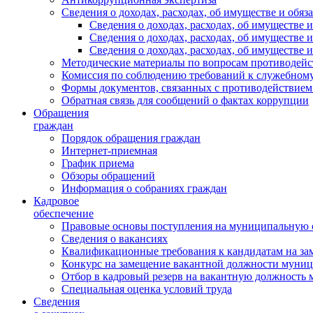
Сведения о доходах, расходах, об имуществе и обяз
Сведения о доходах, расходах, об имуществ
Сведения о доходах, расходах, об имуществе
Сведения о доходах, расходах, об имуществе 
Методические материалы по вопросам противодейс
Комиссия по соблюдению требований к служебному
Формы документов, связанных с противодействием
Обратная связь для сообщений о фактах коррупции
Обращения
граждан
Порядок обращения граждан
Интернет-приемная
График приема
Обзоры обращений
Информация о собраниях граждан
Кадровое
обеспечение
Правовые основы поступления на муниципальную 
Сведения о вакансиях
Квалификационные требования к кандидатам на за
Конкурс на замещение вакантной должности муни
Отбор в кадровый резерв на вакантную должность
Специальная оценка условий труда
Сведения