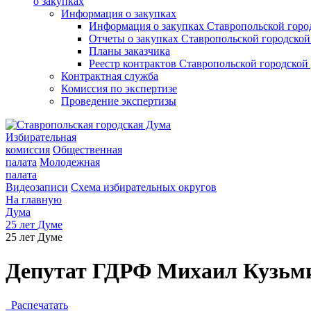
о закупках
Информация о закупках
Информация о закупках Ставропольской гор
Отчеты о закупках Ставропольской городско
Планы заказчика
Реестр контрактов Ставропольской городско
Контрактная служба
Комиссия по экспертизе
Проведение экспертизы
Избирательная
комиссия
Общественная
палата
Молодежная
палата
Видеозаписи
Схема избирательных округов
На главную
Дума
25 лет Думе
25 лет Думе
Депутат ГДРФ Михаил Кузьми
Распечатать