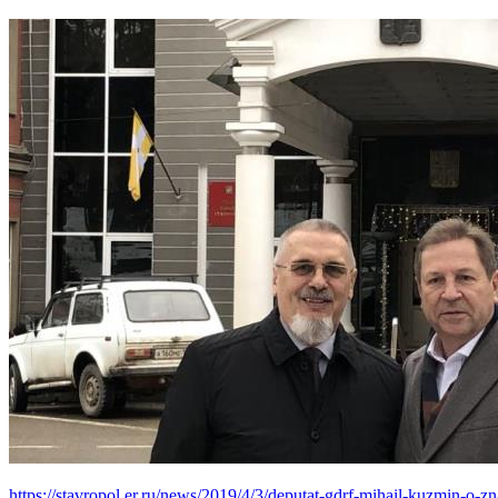
https://stavropol.er.ru/news/2019/4/3/deputat-gdrf-mihail-kuzmin-o-