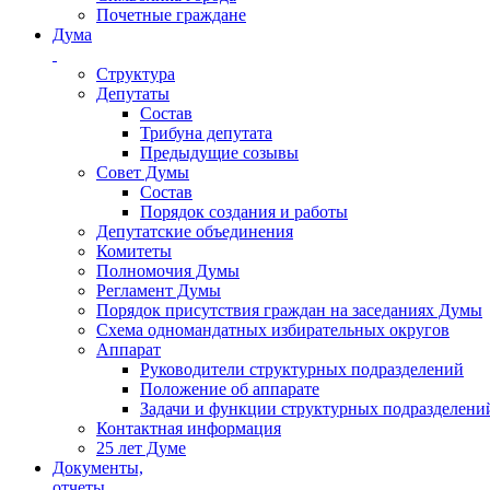
Почетные граждане
Дума
Структура
Депутаты
Состав
Трибуна депутата
Предыдущие созывы
Совет Думы
Состав
Порядок создания и работы
Депутатские объединения
Комитеты
Полномочия Думы
Регламент Думы
Порядок присутствия граждан на заседаниях Думы
Схема одномандатных избирательных округов
Аппарат
Руководители структурных подразделений
Положение об аппарате
Задачи и функции структурных подразделени
Контактная информация
25 лет Думе
Документы,
отчеты