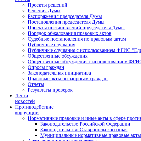
Проекты решений
Решения Думы
Распоряжения председателя Думы
Постановления председателя Думы
Проекты постановлений председателя Думы
Порядок обжалования правовых актов
Судебные постановления по правовым актам
Публичные слушания
Публичные слушания с использованием ФГИС "Еди
Общественные обсуждения
Общественные обсуждения с использованием ФГИС
Опросы граждан
Законодательная инициатива
Правовые акты по запросам граждан
Отчеты
Результаты проверок
Лента
новостей
Противодействие
коррупции
Нормативные правовые и иные акты в сфере проти
Законодательство Российской Федерации
Законодательство Ставропольского края
Муниципальные нормативные правовые акты
Антикоррупционная экспертиза