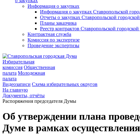
о закупках
Информация о закупках
Информация о закупках Ставропольской гор
Отчеты о закупках Ставропольской городско
Планы заказчика
Реестр контрактов Ставропольской городско
Контрактная служба
Комиссия по экспертизе
Проведение экспертизы
Избирательная
комиссия
Общественная
палата
Молодежная
палата
Видеозаписи
Схема избирательных округов
На главную
Документы, отчёты
Распоряжения председателя Думы
Об утверждении плана провед
Думе в рамках осуществления 