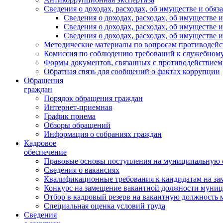
Сведения о доходах, расходах, об имуществе и обяз
Сведения о доходах, расходах, об имуществ
Сведения о доходах, расходах, об имуществе
Сведения о доходах, расходах, об имуществе 
Методические материалы по вопросам противодейс
Комиссия по соблюдению требований к служебному
Формы документов, связанных с противодействием
Обратная связь для сообщений о фактах коррупции
Обращения
граждан
Порядок обращения граждан
Интернет-приемная
График приема
Обзоры обращений
Информация о собраниях граждан
Кадровое
обеспечение
Правовые основы поступления на муниципальную 
Сведения о вакансиях
Квалификационные требования к кандидатам на за
Конкурс на замещение вакантной должности муни
Отбор в кадровый резерв на вакантную должность
Специальная оценка условий труда
Сведения