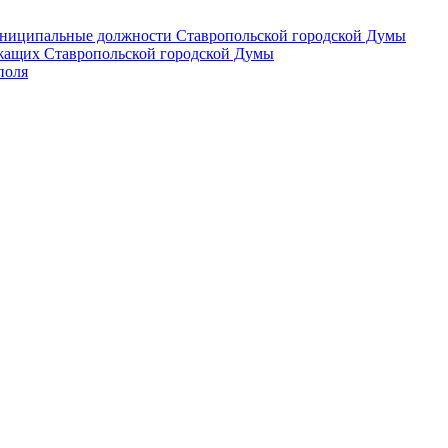
 муниципальные должности Ставропольской городской Думы
лужащих Ставропольской городской Думы
поля