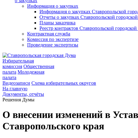
о закупках
Информация о закупках
Информация о закупках Ставропольской гор
Отчеты о закупках Ставропольской городско
Планы заказчика
Реестр контрактов Ставропольской городско
Контрактная служба
Комиссия по экспертизе
Проведение экспертизы
Избирательная
комиссия
Общественная
палата
Молодежная
палата
Видеозаписи
Схема избирательных округов
На главную
Документы, отчёты
Решения Думы
О внесении изменений в Уста
Ставропольского края