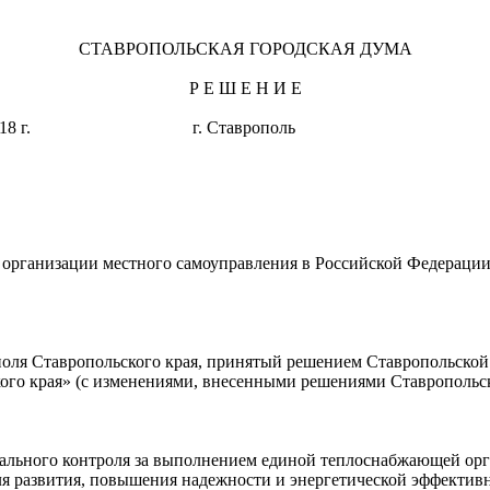
СТАВРОПОЛЬСКАЯ ГОРОДСКАЯ ДУМА
Р Е Ш Е Н И Е
арта 2018 г. г. Ставрополь 
организации местного самоуправления в Российской Федерации
поля Ставропольского края, принятый решением Ставропольской 
го края» (с изменениями, внесенными решениями Ставропольской
ального контроля за выполнением единой теплоснабжающей орга
я развития, повышения надежности и энергетической эффективн