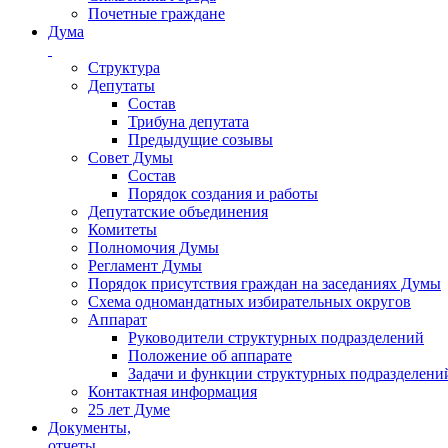
Почетные граждане
Дума
Структура
Депутаты
Состав
Трибуна депутата
Предыдущие созывы
Совет Думы
Состав
Порядок создания и работы
Депутатские объединения
Комитеты
Полномочия Думы
Регламент Думы
Порядок присутствия граждан на заседаниях Думы
Схема одномандатных избирательных округов
Аппарат
Руководители структурных подразделений
Положение об аппарате
Задачи и функции структурных подразделени
Контактная информация
25 лет Думе
Документы,
отчеты