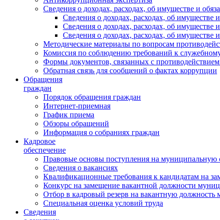
Сведения о доходах, расходах, об имуществе и обяз
Сведения о доходах, расходах, об имуществ
Сведения о доходах, расходах, об имуществе
Сведения о доходах, расходах, об имуществе 
Методические материалы по вопросам противодейс
Комиссия по соблюдению требований к служебному
Формы документов, связанных с противодействием
Обратная связь для сообщений о фактах коррупции
Обращения
граждан
Порядок обращения граждан
Интернет-приемная
График приема
Обзоры обращений
Информация о собраниях граждан
Кадровое
обеспечение
Правовые основы поступления на муниципальную 
Сведения о вакансиях
Квалификационные требования к кандидатам на за
Конкурс на замещение вакантной должности муни
Отбор в кадровый резерв на вакантную должность
Специальная оценка условий труда
Сведения