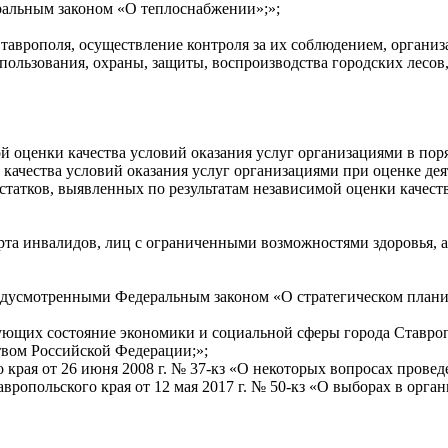
ральным законом «О теплоснабжении»;»;
таврополя, осуществление контроля за их соблюдением, организ
спользования, охраны, защиты, воспроизводства городских лесов
ой оценки качества условий оказания услуг организациями в пор
и качества условий оказания услуг организациями при оценке д
татков, выявленных по результатам независимой оценки качеств
орта инвалидов, лиц с ограниченными возможностями здоровья, а
редусмотренными Федеральным законом «О стратегическом плани
изующих состояние экономики и социальной сферы города Ставро
твом Российской Федерации;»;
ого края от 26 июня 2008 г. № 37-кз «О некоторых вопросах пров
авропольского края от 12 мая 2017 г. № 50-кз «О выборах в ор