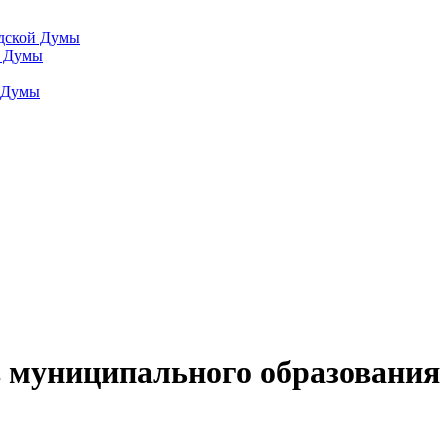
одской Думы
й Думы
й Думы
в муниципального образования