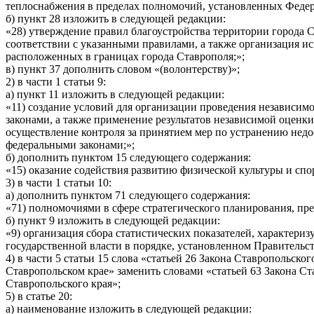
теплоснабжения в пределах полномочий, установленных Феде
б) пункт 28 изложить в следующей редакции:
«28) утверждение правил благоустройства территории города С
соответствии с указанными правилами, а также организация и
расположенных в границах города Ставрополя;»;
в) пункт 37 дополнить словом «(волонтерству)»;
2) в части 1 статьи 9:
а) пункт 11 изложить в следующей редакции:
«11) создание условий для организации проведения независим
законами, а также применение результатов независимой оценк
осуществление контроля за принятием мер по устранению недос
федеральными законами;»;
б) дополнить пунктом 15 следующего содержания:
«15) оказание содействия развитию физической культуры и сп
3) в части 1 статьи 10:
а) дополнить пунктом 71 следующего содержания:
«71) полномочиями в сфере стратегического планирования, п
б) пункт 9 изложить в следующей редакции:
«9) организация сбора статистических показателей, характер
государственной власти в порядке, установленном Правительс
4) в части 5 статьи 15 слова «статьей 26 Закона Ставропольск
Ставропольском крае» заменить словами «статьей 63 Закона Ст
Ставропольского края»;
5) в статье 20:
а) наименование изложить в следующей редакции: