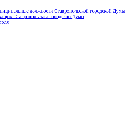
 муниципальные должности Ставропольской городской Думы
лужащих Ставропольской городской Думы
поля