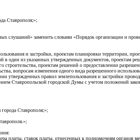
ода Ставрополя;»;
ичных слушаний» заменить словами «Порядок организации и про
пользования и застройки, проектам планировки территории, про
й в один из указанных утвержденных документов, проектам ре
ого строительства, проектам решений о предоставлении разреше
ьства, вопросам изменения одного вида разрешенного использов
ствии утвержденных правил землепользования и застройки пров
нием Ставропольской городской Думы с учетом положений законо
 города Ставрополя;»;
таврополя.»;
ания:
мера платы, ставок платы, отнесенных к полномочиям органов ме