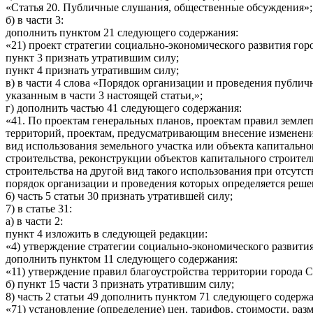
«Статья 20. Публичные слушания, общественные обсуждения»;
б) в части 3:
дополнить пунктом 21 следующего содержания:
«21) проект стратегии социально-экономического развития гор
пункт 3 признать утратившим силу;
пункт 4 признать утратившим силу;
в) в части 4 слова «Порядок организации и проведения публ
указанным в части 3 настоящей статьи,»;
г) дополнить частью 41 следующего содержания:
«41. По проектам генеральных планов, проектам правил земле
территорий, проектам, предусматривающим внесение изменени
вид использования земельного участка или объекта капитальн
строительства, реконструкции объектов капитального строител
строительства на другой вид такого использования при отсут
порядок организации и проведения которых определяется реше
6) часть 5 статьи 30 признать утратившей силу;
7) в статье 31:
а) в части 2:
пункт 4 изложить в следующей редакции:
«4) утверждение стратегии социально-экономического развития
дополнить пунктом 11 следующего содержания:
«11) утверждение правил благоустройства территории города С
б) пункт 15 части 3 признать утратившим силу;
8) часть 2 статьи 49 дополнить пунктом 71 следующего содерж
«71) установление (определение) цен, тарифов, стоимости, раз