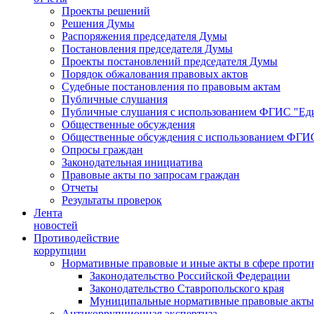
Проекты решений
Решения Думы
Распоряжения председателя Думы
Постановления председателя Думы
Проекты постановлений председателя Думы
Порядок обжалования правовых актов
Судебные постановления по правовым актам
Публичные слушания
Публичные слушания с использованием ФГИС "Еди
Общественные обсуждения
Общественные обсуждения с использованием ФГИС
Опросы граждан
Законодательная инициатива
Правовые акты по запросам граждан
Отчеты
Результаты проверок
Лента
новостей
Противодействие
коррупции
Нормативные правовые и иные акты в сфере проти
Законодательство Российской Федерации
Законодательство Ставропольского края
Муниципальные нормативные правовые акты
Антикоррупционная экспертиза