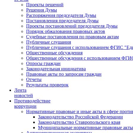
Проекты решений
Решения Думы
Распоряжения председателя Думы
Постановления председателя Думы
Проекты постановлений председателя Думы
Порядок обжалования правовых актов
Судебные постановления по правовым актам
Публичные слушания
Публичные слушания с использованием ФГИС "Еди
Общественные обсуждения
Общественные обсуждения с использованием ФГИС
Опросы граждан
Законодательная инициатива
Правовые акты по запросам граждан
Отчеты
Результаты проверок
Лента
новостей
Противодействие
коррупции
Нормативные правовые и иные акты в сфере проти
Законодательство Российской Федерации
Законодательство Ставропольского края
Муниципальные нормативные правовые акты
Антикоррупционная экспертиза