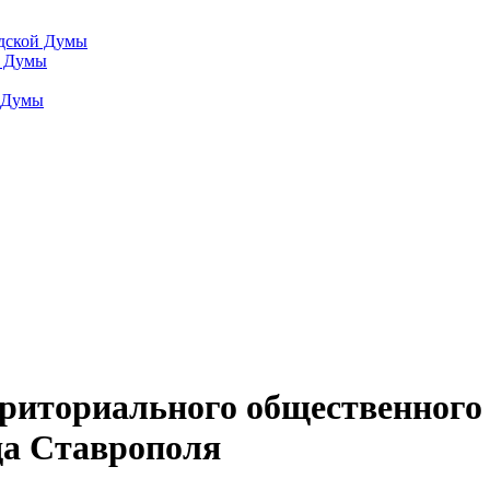
одской Думы
й Думы
й Думы
рриториального общественного
а Ставрополя