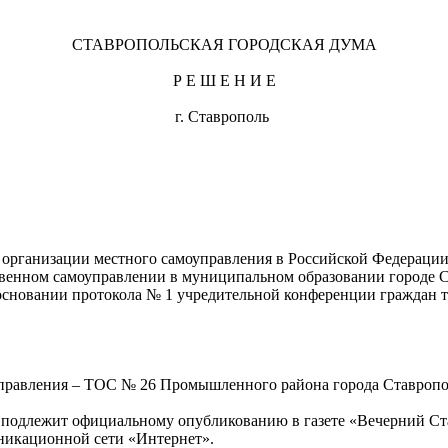
СТАВРОПОЛЬСКАЯ ГОРОДСКАЯ ДУМА
Р Е Ш Е Н И Е
бря 2017 г. г. Ставропо
организации местного самоуправления в Российской Федерации
твенном самоуправлении в муниципальном образовании городе 
 основании протокола № 1 учредительной конференции граждан 
оуправления – ТОС № 26 Промышленного района города Ставроп
 и подлежит официальному опубликованию в газете «Вечерний С
никационной сети «Интернет».