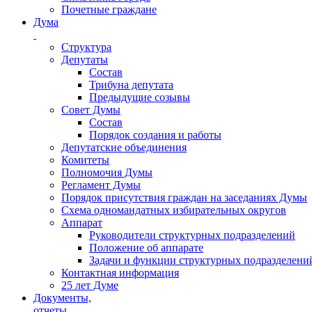
Почетные граждане
Дума
Структура
Депутаты
Состав
Трибуна депутата
Предыдущие созывы
Совет Думы
Состав
Порядок создания и работы
Депутатские объединения
Комитеты
Полномочия Думы
Регламент Думы
Порядок присутствия граждан на заседаниях Думы
Схема одномандатных избирательных округов
Аппарат
Руководители структурных подразделений
Положение об аппарате
Задачи и функции структурных подразделени
Контактная информация
25 лет Думе
Документы,
отчеты