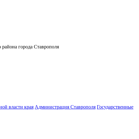
 района города Ставрополя
ной власти края
Администрация Ставрополя
Государственные