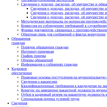
Сведения о доходах, расходах, об имуществе и обяз
Сведения о доходах, расходах, об имуществ
Сведения о доходах, расходах, об имуществе
Сведения о доходах, расходах, об имуществе 
Методические материалы по вопросам противодейс
Комиссия по соблюдению требований к служебному
Формы документов, связанных с противодействием
Обратная связь для сообщений о фактах коррупции
Обращения
граждан
Порядок обращения граждан
Интернет-приемная
График приема
Обзоры обращений
Информация о собраниях граждан
Кадровое
обеспечение
Правовые основы поступления на муниципальную 
Сведения о вакансиях
Квалификационные требования к кандидатам на за
Конкурс на замещение вакантной должности муни
Отбор в кадровый резерв на вакантную должность
Специальная оценка условий труда
Сведения