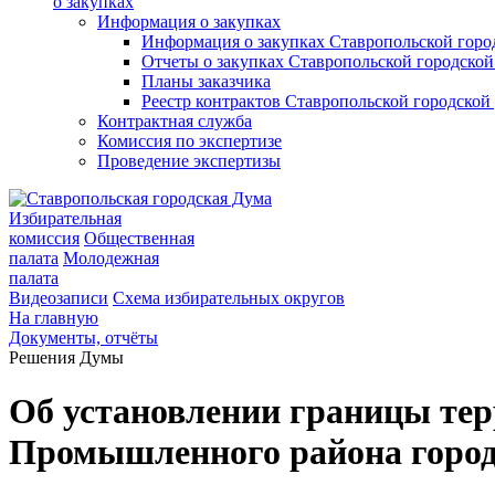
о закупках
Информация о закупках
Информация о закупках Ставропольской гор
Отчеты о закупках Ставропольской городско
Планы заказчика
Реестр контрактов Ставропольской городско
Контрактная служба
Комиссия по экспертизе
Проведение экспертизы
Избирательная
комиссия
Общественная
палата
Молодежная
палата
Видеозаписи
Схема избирательных округов
На главную
Документы, отчёты
Решения Думы
Об установлении границы те
Промышленного района город