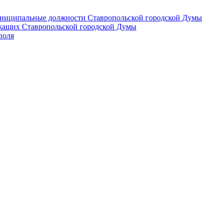
 муниципальные должности Ставропольской городской Думы
лужащих Ставропольской городской Думы
поля