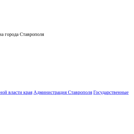
а города Ставрополя
ной власти края
Администрация Ставрополя
Государственные