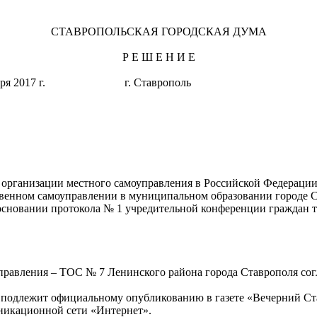
СТАВРОПОЛЬСКАЯ ГОРОДСКАЯ ДУМА
Р Е Ш Е Н И Е
ентября 2017 г. г. Ставрополь 
организации местного самоуправления в Российской Федерации
твенном самоуправлении в муниципальном образовании городе 
 основании протокола № 1 учредительной конференции граждан 
управления – ТОС № 7 Ленинского района города Ставрополя со
 и подлежит официальному опубликованию в газете «Вечерний С
никационной сети «Интернет».