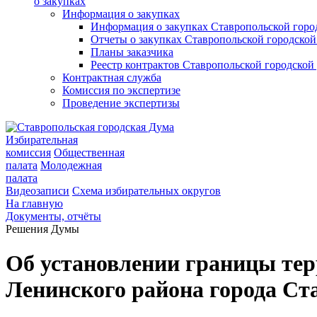
о закупках
Информация о закупках
Информация о закупках Ставропольской гор
Отчеты о закупках Ставропольской городско
Планы заказчика
Реестр контрактов Ставропольской городско
Контрактная служба
Комиссия по экспертизе
Проведение экспертизы
Избирательная
комиссия
Общественная
палата
Молодежная
палата
Видеозаписи
Схема избирательных округов
На главную
Документы, отчёты
Решения Думы
Об установлении границы те
Ленинского района города Ст