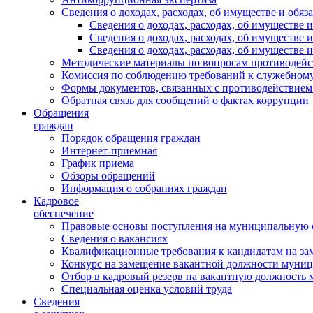
Сведения о доходах, расходах, об имуществе и обяз
Сведения о доходах, расходах, об имуществ
Сведения о доходах, расходах, об имуществе
Сведения о доходах, расходах, об имуществе 
Методические материалы по вопросам противодейс
Комиссия по соблюдению требований к служебному
Формы документов, связанных с противодействием
Обратная связь для сообщений о фактах коррупции
Обращения
граждан
Порядок обращения граждан
Интернет-приемная
График приема
Обзоры обращений
Информация о собраниях граждан
Кадровое
обеспечение
Правовые основы поступления на муниципальную 
Сведения о вакансиях
Квалификационные требования к кандидатам на за
Конкурс на замещение вакантной должности муни
Отбор в кадровый резерв на вакантную должность
Специальная оценка условий труда
Сведения