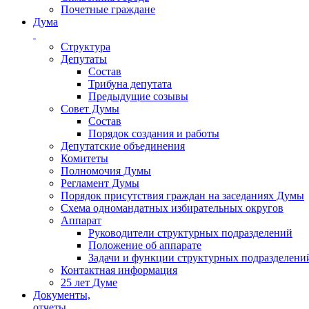
Почетные граждане
Дума
Структура
Депутаты
Состав
Трибуна депутата
Предыдущие созывы
Совет Думы
Состав
Порядок создания и работы
Депутатские объединения
Комитеты
Полномочия Думы
Регламент Думы
Порядок присутствия граждан на заседаниях Думы
Схема одномандатных избирательных округов
Аппарат
Руководители структурных подразделений
Положение об аппарате
Задачи и функции структурных подразделени
Контактная информация
25 лет Думе
Документы,
отчеты