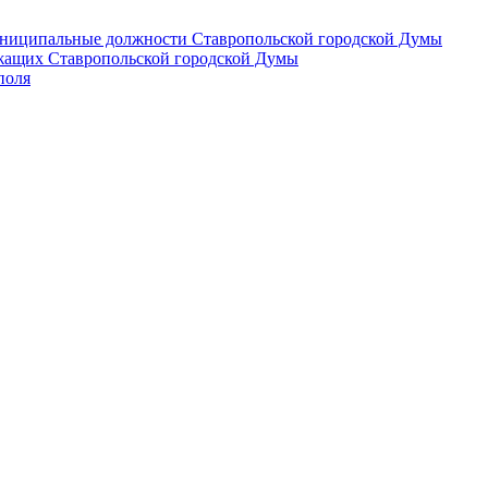
 муниципальные должности Ставропольской городской Думы
лужащих Ставропольской городской Думы
поля