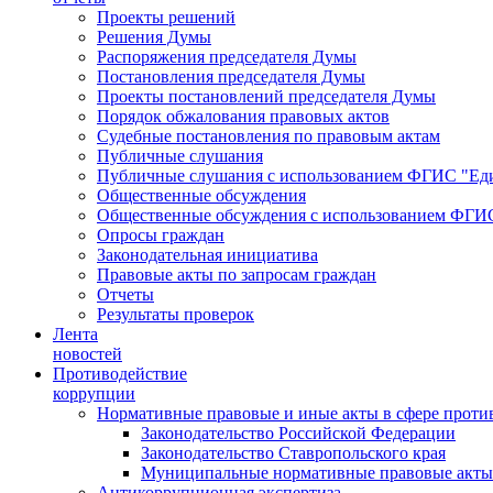
Проекты решений
Решения Думы
Распоряжения председателя Думы
Постановления председателя Думы
Проекты постановлений председателя Думы
Порядок обжалования правовых актов
Судебные постановления по правовым актам
Публичные слушания
Публичные слушания с использованием ФГИС "Еди
Общественные обсуждения
Общественные обсуждения с использованием ФГИС
Опросы граждан
Законодательная инициатива
Правовые акты по запросам граждан
Отчеты
Результаты проверок
Лента
новостей
Противодействие
коррупции
Нормативные правовые и иные акты в сфере проти
Законодательство Российской Федерации
Законодательство Ставропольского края
Муниципальные нормативные правовые акты
Антикоррупционная экспертиза