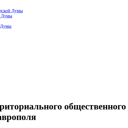
одской Думы
й Думы
й Думы
рриториального общественного
аврополя