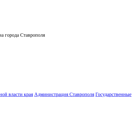
а города Ставрополя
ной власти края
Администрация Ставрополя
Государственные