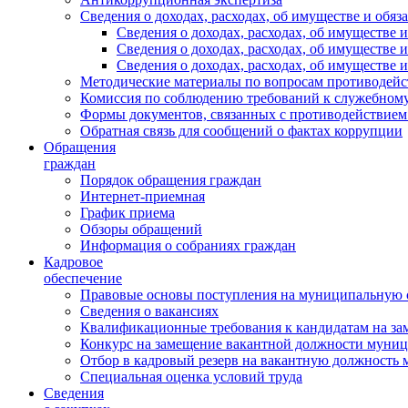
Сведения о доходах, расходах, об имуществе и обяз
Сведения о доходах, расходах, об имуществ
Сведения о доходах, расходах, об имуществе
Сведения о доходах, расходах, об имуществе 
Методические материалы по вопросам противодейс
Комиссия по соблюдению требований к служебному
Формы документов, связанных с противодействием
Обратная связь для сообщений о фактах коррупции
Обращения
граждан
Порядок обращения граждан
Интернет-приемная
График приема
Обзоры обращений
Информация о собраниях граждан
Кадровое
обеспечение
Правовые основы поступления на муниципальную 
Сведения о вакансиях
Квалификационные требования к кандидатам на за
Конкурс на замещение вакантной должности муни
Отбор в кадровый резерв на вакантную должность
Специальная оценка условий труда
Сведения