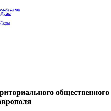
одской Думы
й Думы
й Думы
рриториального общественного
аврополя