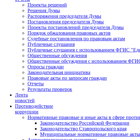
Проекты решений
Решения Думы
Распоряжения председателя Думы
Постановления председателя Думы
Проекты постановлений председателя Думы
Порядок обжалования правовых актов
Судебные постановления по правовым актам
Публичные слушания
Публичные слушания с использованием ФГИС "Еди
Общественные обсуждения
Общественные обсуждения с использованием ФГИС
Опросы граждан
Законодательная инициатива
Правовые акты по запросам граждан
Отчеты
Результаты проверок
Лента
новостей
Противодействие
коррупции
Нормативные правовые и иные акты в сфере проти
Законодательство Российской Федерации
Законодательство Ставропольского края
Муниципальные нормативные правовые акты
Антикоррупционная экспертиза