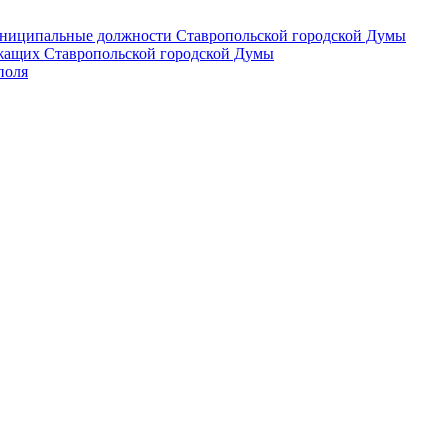
 муниципальные должности Ставропольской городской Думы
лужащих Ставропольской городской Думы
поля