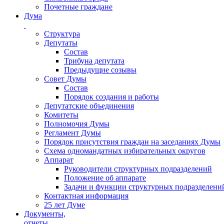
Почетные граждане
Дума
Структура
Депутаты
Состав
Трибуна депутата
Предыдущие созывы
Совет Думы
Состав
Порядок создания и работы
Депутатские объединения
Комитеты
Полномочия Думы
Регламент Думы
Порядок присутствия граждан на заседаниях Думы
Схема одномандатных избирательных округов
Аппарат
Руководители структурных подразделений
Положение об аппарате
Задачи и функции структурных подразделени
Контактная информация
25 лет Думе
Документы,
отчеты