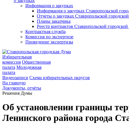
о закупках
Информация о закупках
Информация о закупках Ставропольской гор
Отчеты о закупках Ставропольской городско
Планы заказчика
Реестр контрактов Ставропольской городско
Контрактная служба
Комиссия по экспертизе
Проведение экспертизы
Избирательная
комиссия
Общественная
палата
Молодежная
палата
Видеозаписи
Схема избирательных округов
На главную
Документы, отчёты
Решения Думы
Об установлении границы те
Ленинского района города Ст