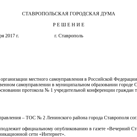
СТАВРОПОЛЬСКАЯ ГОРОДСКАЯ ДУМА
Р Е Ш Е Н И Е
ентября 2017 г. г. Ставрополь 
организации местного самоуправления в Российской Федерации
твенном самоуправлении в муниципальном образовании городе 
 основании протокола № 1 учредительной конференции граждан 
управления – ТОС № 2 Ленинского района города Ставрополя со
 и подлежит официальному опубликованию в газете «Вечерний С
никационной сети «Интернет».