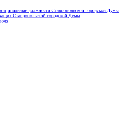
 муниципальные должности Ставропольской городской Думы
лужащих Ставропольской городской Думы
поля