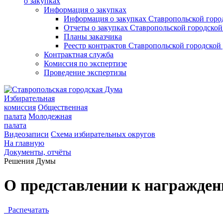
о закупках
Информация о закупках
Информация о закупках Ставропольской гор
Отчеты о закупках Ставропольской городско
Планы заказчика
Реестр контрактов Ставропольской городско
Контрактная служба
Комиссия по экспертизе
Проведение экспертизы
Избирательная
комиссия
Общественная
палата
Молодежная
палата
Видеозаписи
Схема избирательных округов
На главную
Документы, отчёты
Решения Думы
О представлении к награжде
Распечатать