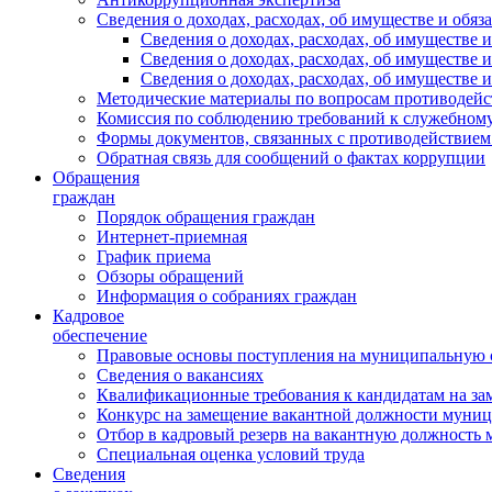
Сведения о доходах, расходах, об имуществе и обяз
Сведения о доходах, расходах, об имуществ
Сведения о доходах, расходах, об имуществе
Сведения о доходах, расходах, об имуществе 
Методические материалы по вопросам противодейс
Комиссия по соблюдению требований к служебному
Формы документов, связанных с противодействием
Обратная связь для сообщений о фактах коррупции
Обращения
граждан
Порядок обращения граждан
Интернет-приемная
График приема
Обзоры обращений
Информация о собраниях граждан
Кадровое
обеспечение
Правовые основы поступления на муниципальную 
Сведения о вакансиях
Квалификационные требования к кандидатам на за
Конкурс на замещение вакантной должности муни
Отбор в кадровый резерв на вакантную должность
Специальная оценка условий труда
Сведения