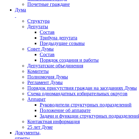
Почетные граждане
Дума
Структура
Депутаты
Состав
Трибуна депутата
Предыдущие созывы
Совет Думы
Состав
Порядок создания и работы
Депутатские объединения
Комитеты
Полномочия Думы
Регламент Думы
Порядок присутствия граждан на заседаниях Думы
Схема одномандатных избирательных округов
Аппарат
Руководители структурных подразделений
Положение об аппарате
Задачи и функции структурных подразделени
Контактная информация
25 лет Думе
Документы,
отчеты