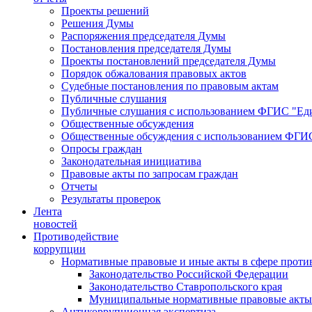
Проекты решений
Решения Думы
Распоряжения председателя Думы
Постановления председателя Думы
Проекты постановлений председателя Думы
Порядок обжалования правовых актов
Судебные постановления по правовым актам
Публичные слушания
Публичные слушания с использованием ФГИС "Еди
Общественные обсуждения
Общественные обсуждения с использованием ФГИС
Опросы граждан
Законодательная инициатива
Правовые акты по запросам граждан
Отчеты
Результаты проверок
Лента
новостей
Противодействие
коррупции
Нормативные правовые и иные акты в сфере проти
Законодательство Российской Федерации
Законодательство Ставропольского края
Муниципальные нормативные правовые акты
Антикоррупционная экспертиза