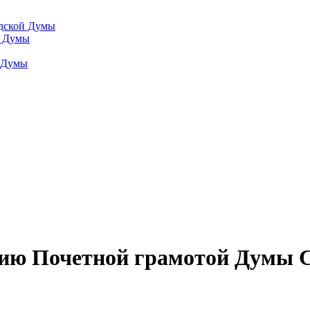
одской Думы
й Думы
й Думы
нию Почетной грамотой Думы 