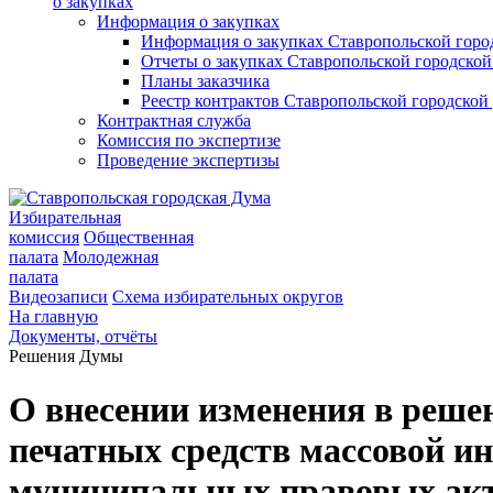
о закупках
Информация о закупках
Информация о закупках Ставропольской гор
Отчеты о закупках Ставропольской городско
Планы заказчика
Реестр контрактов Ставропольской городско
Контрактная служба
Комиссия по экспертизе
Проведение экспертизы
Избирательная
комиссия
Общественная
палата
Молодежная
палата
Видеозаписи
Схема избирательных округов
На главную
Документы, отчёты
Решения Думы
О внесении изменения в реше
печатных средств массовой и
муниципальных правовых акт