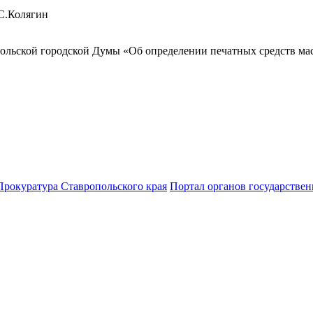
лягин
ольской городской Думы «Об определении печатных средств м
Прокуратура Ставропольского края
Портал органов государствен