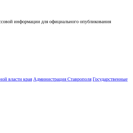
ассовой информации для официального опубликования
ной власти края
Администрация Ставрополя
Государственные