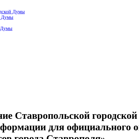
одской Думы
й Думы
й Думы
ние Ставропольской городско
нформации для официального 
ов города Ставрополя»