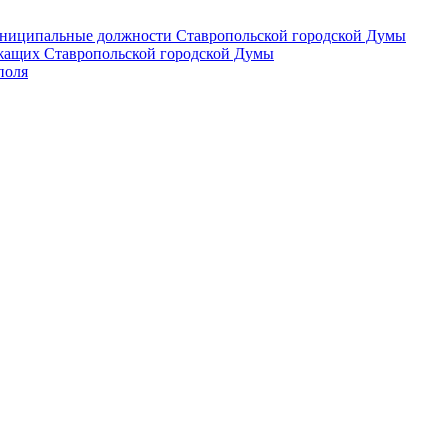
 муниципальные должности Ставропольской городской Думы
лужащих Ставропольской городской Думы
поля