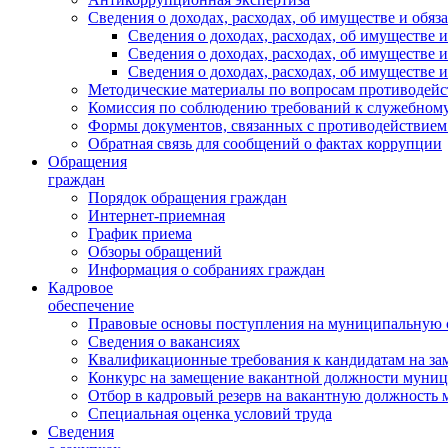
Сведения о доходах, расходах, об имуществе и обяз
Сведения о доходах, расходах, об имуществ
Сведения о доходах, расходах, об имуществе
Сведения о доходах, расходах, об имуществе 
Методические материалы по вопросам противодейс
Комиссия по соблюдению требований к служебному
Формы документов, связанных с противодействием
Обратная связь для сообщений о фактах коррупции
Обращения
граждан
Порядок обращения граждан
Интернет-приемная
График приема
Обзоры обращений
Информация о собраниях граждан
Кадровое
обеспечение
Правовые основы поступления на муниципальную 
Сведения о вакансиях
Квалификационные требования к кандидатам на за
Конкурс на замещение вакантной должности муни
Отбор в кадровый резерв на вакантную должность
Специальная оценка условий труда
Сведения