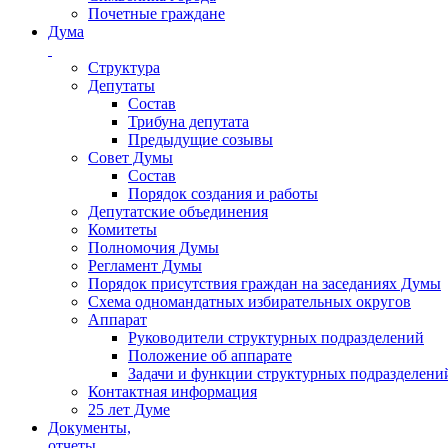
Почетные граждане
Дума
Структура
Депутаты
Состав
Трибуна депутата
Предыдущие созывы
Совет Думы
Состав
Порядок создания и работы
Депутатские объединения
Комитеты
Полномочия Думы
Регламент Думы
Порядок присутствия граждан на заседаниях Думы
Схема одномандатных избирательных округов
Аппарат
Руководители структурных подразделений
Положение об аппарате
Задачи и функции структурных подразделени
Контактная информация
25 лет Думе
Документы,
отчеты