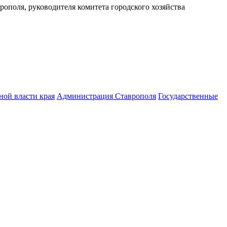
ополя, руководителя комитета городского хозяйства
ной власти края
Администрация Ставрополя
Государственные