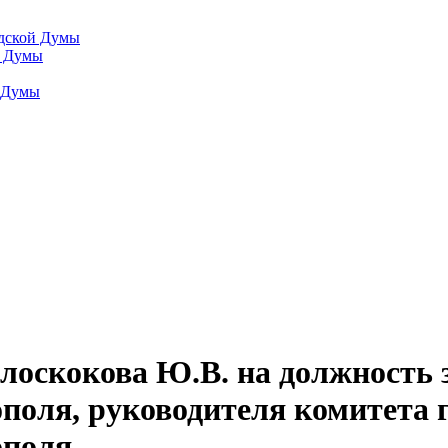
одской Думы
й Думы
й Думы
олоскокова Ю.В. на должность 
поля, руководителя комитета г
ополя