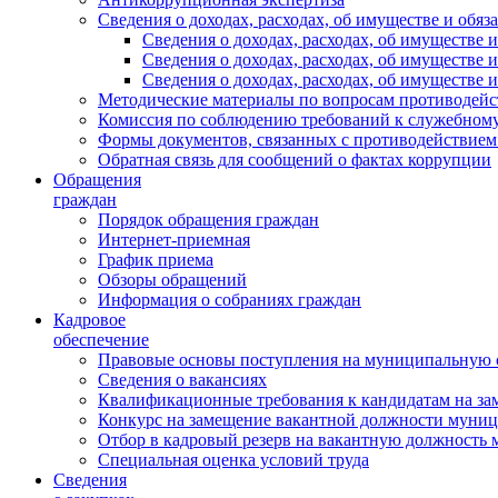
Сведения о доходах, расходах, об имуществе и обяз
Сведения о доходах, расходах, об имуществ
Сведения о доходах, расходах, об имуществе
Сведения о доходах, расходах, об имуществе 
Методические материалы по вопросам противодейс
Комиссия по соблюдению требований к служебному
Формы документов, связанных с противодействием
Обратная связь для сообщений о фактах коррупции
Обращения
граждан
Порядок обращения граждан
Интернет-приемная
График приема
Обзоры обращений
Информация о собраниях граждан
Кадровое
обеспечение
Правовые основы поступления на муниципальную 
Сведения о вакансиях
Квалификационные требования к кандидатам на за
Конкурс на замещение вакантной должности муни
Отбор в кадровый резерв на вакантную должность
Специальная оценка условий труда
Сведения