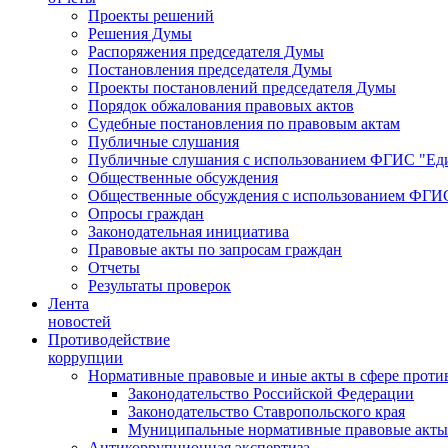
Проекты решений
Решения Думы
Распоряжения председателя Думы
Постановления председателя Думы
Проекты постановлений председателя Думы
Порядок обжалования правовых актов
Судебные постановления по правовым актам
Публичные слушания
Публичные слушания с использованием ФГИС "Еди
Общественные обсуждения
Общественные обсуждения с использованием ФГИС
Опросы граждан
Законодательная инициатива
Правовые акты по запросам граждан
Отчеты
Результаты проверок
Лента
новостей
Противодействие
коррупции
Нормативные правовые и иные акты в сфере проти
Законодательство Российской Федерации
Законодательство Ставропольского края
Муниципальные нормативные правовые акты
Антикоррупционная экспертиза