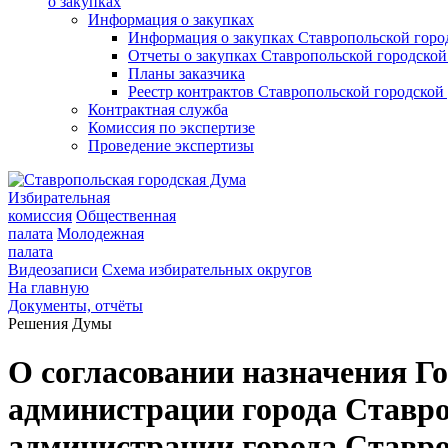
о закупках
Информация о закупках
Информация о закупках Ставропольской гор
Отчеты о закупках Ставропольской городско
Планы заказчика
Реестр контрактов Ставропольской городско
Контрактная служба
Комиссия по экспертизе
Проведение экспертизы
Избирательная
комиссия
Общественная
палата
Молодежная
палата
Видеозаписи
Схема избирательных округов
На главную
Документы, отчёты
Решения Думы
О согласовании назначения Г
администрации города Ставро
администрации города Ставр