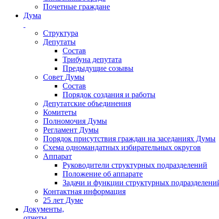
Почетные граждане
Дума
Структура
Депутаты
Состав
Трибуна депутата
Предыдущие созывы
Совет Думы
Состав
Порядок создания и работы
Депутатские объединения
Комитеты
Полномочия Думы
Регламент Думы
Порядок присутствия граждан на заседаниях Думы
Схема одномандатных избирательных округов
Аппарат
Руководители структурных подразделений
Положение об аппарате
Задачи и функции структурных подразделени
Контактная информация
25 лет Думе
Документы,
отчеты