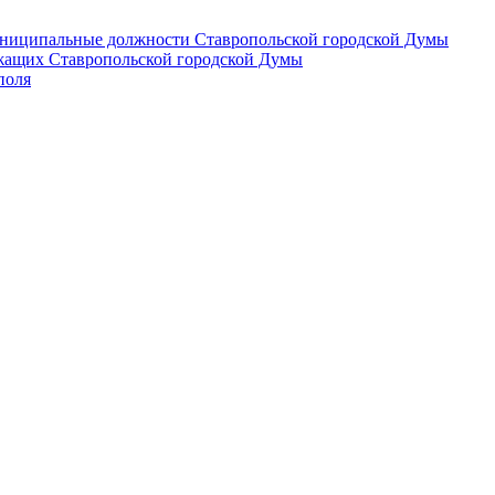
 муниципальные должности Ставропольской городской Думы
лужащих Ставропольской городской Думы
поля