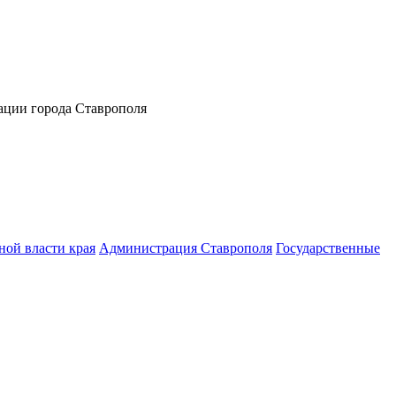
ации города Ставрополя
ной власти края
Администрация Ставрополя
Государственные