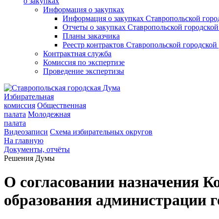
о закупках
Информация о закупках
Информация о закупках Ставропольской гор
Отчеты о закупках Ставропольской городско
Планы заказчика
Реестр контрактов Ставропольской городско
Контрактная служба
Комиссия по экспертизе
Проведение экспертизы
Избирательная
комиссия
Общественная
палата
Молодежная
палата
Видеозаписи
Схема избирательных округов
На главную
Документы, отчёты
Решения Думы
О согласовании назначения К
образования администрации г