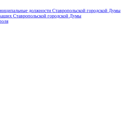
 муниципальные должности Ставропольской городской Думы
лужащих Ставропольской городской Думы
поля