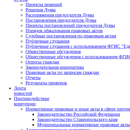
Проекты решений
Решения Думы
Распоряжения председателя Думы
Постановления председателя Думы
Проекты постановлений председателя Думы
Порядок обжалования правовых актов
Судебные постановления по правовым актам
Публичные слушания
Публичные слушания с использованием ФГИС "Еди
Общественные обсуждения
Общественные обсуждения с использованием ФГИС
Опросы граждан
Законодательная инициатива
Правовые акты по запросам граждан
Отчеты
Результаты проверок
Лента
новостей
Противодействие
коррупции
Нормативные правовые и иные акты в сфере проти
Законодательство Российской Федерации
Законодательство Ставропольского края
Муниципальные нормативные правовые акты
Антикоррупционная экспертиза