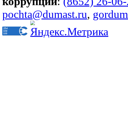
коррупции
:
(8652) 26-06
pochta@dumast.ru
,
gordum