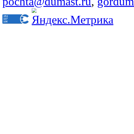
pochta@dumast.ru
,
gordum