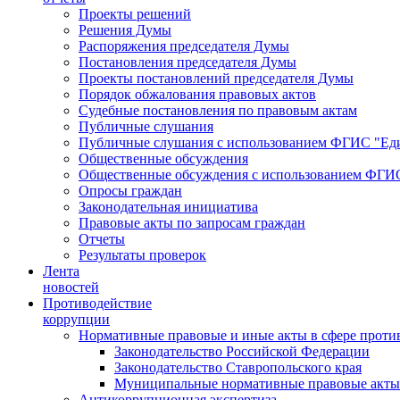
Проекты решений
Решения Думы
Распоряжения председателя Думы
Постановления председателя Думы
Проекты постановлений председателя Думы
Порядок обжалования правовых актов
Судебные постановления по правовым актам
Публичные слушания
Публичные слушания с использованием ФГИС "Еди
Общественные обсуждения
Общественные обсуждения с использованием ФГИС
Опросы граждан
Законодательная инициатива
Правовые акты по запросам граждан
Отчеты
Результаты проверок
Лента
новостей
Противодействие
коррупции
Нормативные правовые и иные акты в сфере проти
Законодательство Российской Федерации
Законодательство Ставропольского края
Муниципальные нормативные правовые акты
Антикоррупционная экспертиза