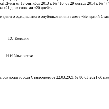
мы от 18 сентября 2013 г. № 410, от 29 января 2014 г. № 474, от
ова «21 дня» словами «20 дней».
е дня его официального опубликования в газете «Вечерний Став
С.Колягин
льянченко
рокурора города Ставрополя от 22.03.2021 № 86-03-2021 об из