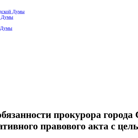
одской Думы
й Думы
й Думы
бязанности прокурора города 
мативного правового акта с це