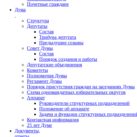
Почетные граждане
Дума
Структура
Депутаты
Состав
Трибуна депутата
Предыдущие созывы
Совет Думы
Состав
Порядок создания и работы
Депутатские объединения
Комитеты
Полномочия Думы
Регламент Думы
Порядок присутствия граждан на заседаниях Думы
Схема одномандатных избирательных округов
Аппарат
Руководители структурных подразделений
Положение об аппарате
Задачи и функции структурных подразделени
Контактная информация
25 лет Думе
Документы,
отчеты