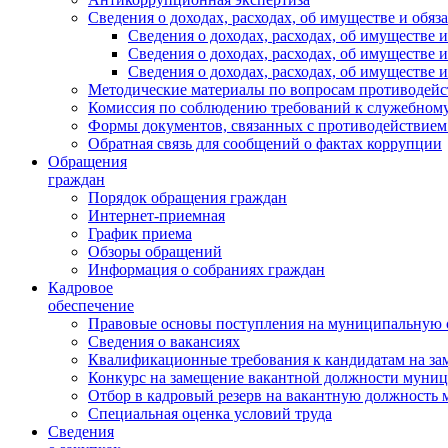
Сведения о доходах, расходах, об имуществе и обяз
Сведения о доходах, расходах, об имуществ
Сведения о доходах, расходах, об имуществе
Сведения о доходах, расходах, об имуществе 
Методические материалы по вопросам противодейс
Комиссия по соблюдению требований к служебному
Формы документов, связанных с противодействием
Обратная связь для сообщений о фактах коррупции
Обращения
граждан
Порядок обращения граждан
Интернет-приемная
График приема
Обзоры обращений
Информация о собраниях граждан
Кадровое
обеспечение
Правовые основы поступления на муниципальную 
Сведения о вакансиях
Квалификационные требования к кандидатам на за
Конкурс на замещение вакантной должности муни
Отбор в кадровый резерв на вакантную должность
Специальная оценка условий труда
Сведения