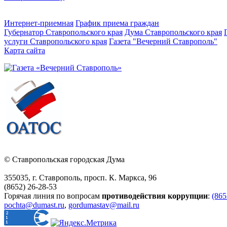
Интернет-приемная
График приема граждан
Губернатор Ставропольского края
Дума Ставропольского края
услуги Ставропольского края
Газета "Вечерний Ставрополь"
Карта сайта
© Ставропольская городская Дума
355035, г. Ставрополь, просп. К. Маркса, 96
(8652) 26-28-53
Горячая линия по вопросам
противодействия коррупции
:
(865
pochta@dumast.ru
,
gordumastav@mail.ru