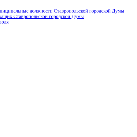
 муниципальные должности Ставропольской городской Думы
лужащих Ставропольской городской Думы
поля