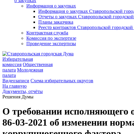
о закупках
Информация о закупках
Информация о закупках Ставропольской гор
Отчеты о закупках Ставропольской городско
Планы заказчика
Реестр контрактов Ставропольской городско
Контрактная служба
Комиссия по экспертизе
Проведение экспертизы
Избирательная
комиссия
Общественная
палата
Молодежная
палата
Видеозаписи
Схема избирательных округов
На главную
Документы, отчёты
Решения Думы
О требовании исполняющего о
86-03-2021 об изменении нор
коррупциогенного фактора